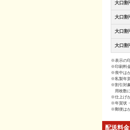
大口割
大口割
大口割
大口割
※表示の
※印刷料
※喪中は
※私製年
※割引対
用枚数
※仕上げ
※年賀状
※郵便は
配送料金