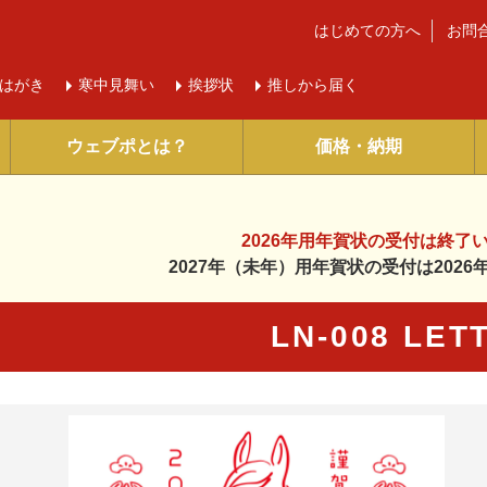
はじめての方へ
お問
はがき
寒中
見舞い
挨拶状
推しから届く
ウェブポとは？
価格・納期
2026年用年賀状の受付は
終了
2027年（未年）用年賀状の受付は
202
LN-008 LET
に入り