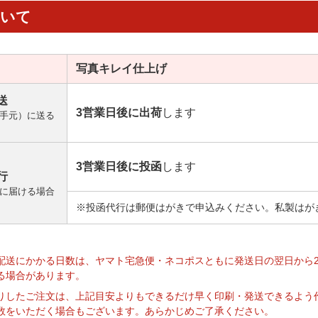
ついて
写真キレイ
仕上げ
送
3営業日後に出荷
します
手元）に送る
3営業日後に投函
します
行
に届ける場合
※投函代行は郵便はがきで申込みください。私製はが
】
配送にかかる日数は、ヤマト宅急便・ネコポスともに発送日の翌日から
る場合があります。
りしたご注文は、上記目安よりもできるだけ早く印刷・発送できるよう
数をいただく場合もございます。あらかじめご了承ください。