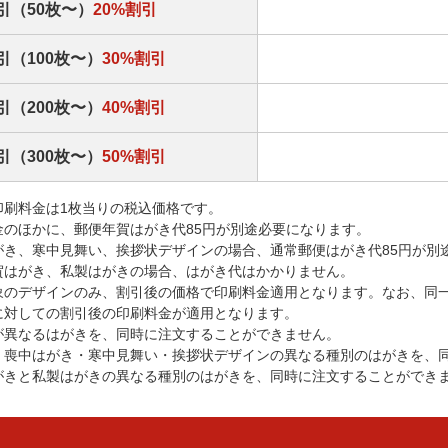
引（50枚〜）
20%割引
引（100枚〜）
30%割引
引（200枚〜）
40%割引
引（300枚〜）
50%割引
印刷料金は1枚当りの税込価格です。
金のほかに、郵便年賀はがき代85円が別途必要になります。
がき、寒中見舞い、挨拶状デザインの場合、通常郵便はがき代85円が別
賀はがき、私製はがきの場合、はがき代はかかりません。
象のデザインのみ、割引後の価格で印刷料金適用となります。なお、同
に対しての割引後の印刷料金が適用となります。
が異なるはがきを、同時に注文することができません。
・喪中はがき・寒中見舞い・挨拶状デザインの異なる種別のはがきを、
がきと私製はがきの異なる種別のはがきを、同時に注文することができ