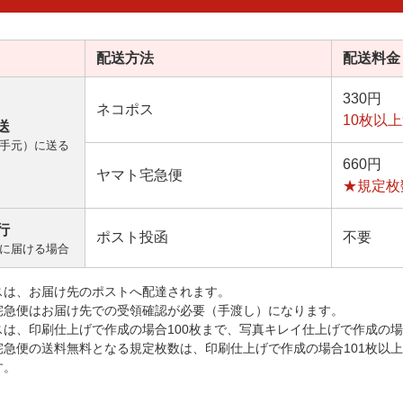
配送方法
配送料金
330円
ネコポス
10枚以
送
手元）に送る
660円
ヤマト宅急便
★規定枚
行
ポスト投函
不要
に届ける場合
スは、お届け先のポストへ配達されます。
宅急便はお届け先での受領確認が必要（手渡し）になります。
スは、印刷仕上げで作成の場合100枚まで、写真キレイ仕上げで作成の場
宅急便の送料無料となる規定枚数は、印刷仕上げで作成の場合101枚以
す。