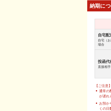
納期に
自宅配
自宅（お
場合
投函代
直接相手
【ご注意
通常の
が遅れ
お預か
くの日