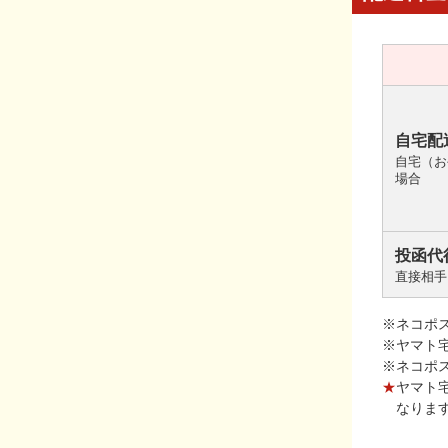
自宅配
自宅（お
場合
投函代
直接相手
※ネコポ
※ヤマト
※ネコポ
★
ヤマト
なりま