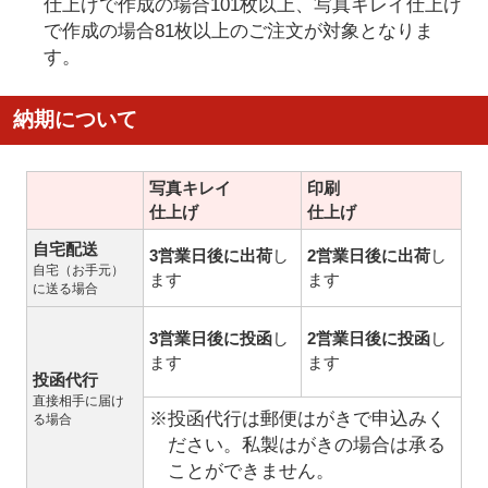
仕上げで作成の場合101枚以上、写真キレイ仕上げ
で作成の場合81枚以上のご注文が対象となりま
す。
納期について
写真キレイ
印刷
仕上げ
仕上げ
自宅配送
3営業日後に出荷
し
2営業日後に出荷
し
自宅（お手元）
ます
ます
に送る場合
3営業日後に投函
し
2営業日後に投函
し
ます
ます
投函代行
直接相手に届け
※投函代行は郵便はがきで申込みく
る場合
ださい。私製はがきの場合は承る
ことができません。