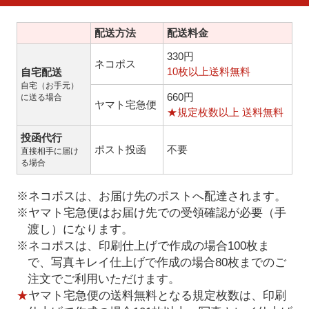
配送方法
配送料金
330円
ネコポス
10枚以上送料無料
自宅配送
自宅（お手元）
660円
に送る場合
ヤマト宅急便
★規定枚数以上 送料無料
投函代行
ポスト投函
不要
直接相手に届け
る場合
※ネコポスは、お届け先のポストへ配達されます。
※ヤマト宅急便はお届け先での受領確認が必要（手
渡し）になります。
※ネコポスは、印刷仕上げで作成の場合100枚ま
で、写真キレイ仕上げで作成の場合80枚までのご
注文でご利用いただけます。
★
ヤマト宅急便の送料無料となる規定枚数は、印刷