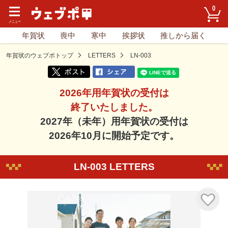
0
年賀状
喪中
寒中
挨拶状
推しから届く
年賀状のウェブポトップ
LETTERS
LN-003
2026年用年賀状の受付は
終了いたしました。
2027年（未年）用年賀状の受付は
2026年10月に開始予定です。
LN-003 LETTERS
気に入り