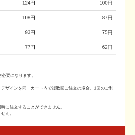
124円
100円
108円
87円
93円
75円
77円
62円
途必要になります。
一デザインを同一カート内で複数回ご注文の場合、1回のご利
同時に注文することができません。
ません。