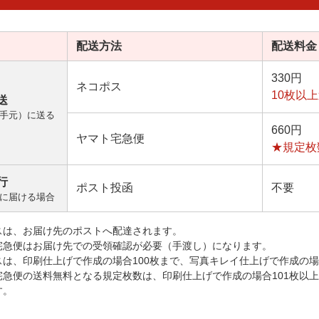
配送方法
配送料金
330円
ネコポス
10枚以
送
手元）に送る
660円
ヤマト宅急便
★規定枚
行
ポスト投函
不要
に届ける場合
スは、お届け先のポストへ配達されます。
宅急便はお届け先での受領確認が必要（手渡し）になります。
スは、印刷仕上げで作成の場合100枚まで、写真キレイ仕上げで作成の場
宅急便の送料無料となる規定枚数は、印刷仕上げで作成の場合101枚以
す。