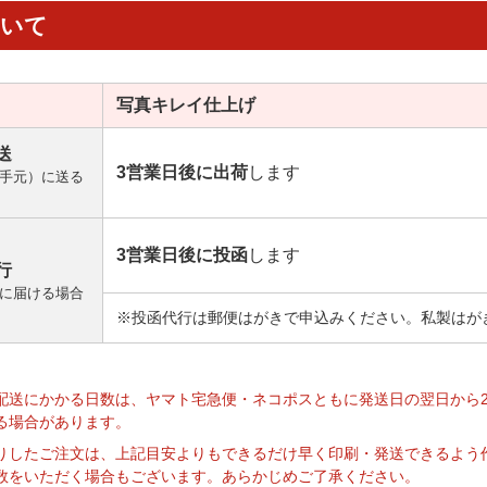
ついて
写真キレイ
仕上げ
送
3営業日後に出荷
します
手元）に送る
3営業日後に投函
します
行
に届ける場合
※投函代行は郵便はがきで申込みください。私製はが
】
配送にかかる日数は、ヤマト宅急便・ネコポスともに発送日の翌日から
る場合があります。
りしたご注文は、上記目安よりもできるだけ早く印刷・発送できるよう
数をいただく場合もございます。あらかじめご了承ください。