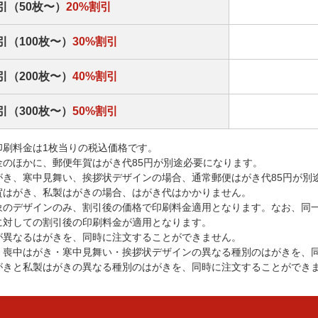
引（50枚〜）
20%割引
引（100枚〜）
30%割引
引（200枚〜）
40%割引
引（300枚〜）
50%割引
印刷料金は1枚当りの税込価格です。
金のほかに、郵便年賀はがき代85円が別途必要になります。
がき、寒中見舞い、挨拶状デザインの場合、通常郵便はがき代85円が別
賀はがき、私製はがきの場合、はがき代はかかりません。
象のデザインのみ、割引後の価格で印刷料金適用となります。なお、同
に対しての割引後の印刷料金が適用となります。
が異なるはがきを、同時に注文することができません。
・喪中はがき・寒中見舞い・挨拶状デザインの異なる種別のはがきを、
がきと私製はがきの異なる種別のはがきを、同時に注文することができ