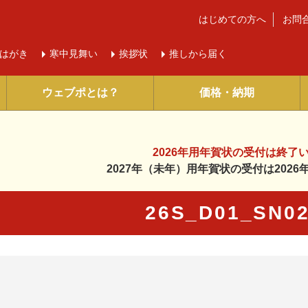
はじめての方へ
お問
はがき
寒中
見舞い
挨拶状
推しから届く
ウェブポとは？
価格・納期
2026年用年賀状の受付は
終了
2027年（未年）用年賀状の受付は
202
26S_D01_SN
に入り