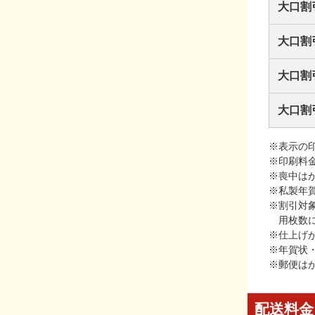
大口割
大口割
大口割
大口割
※表示の
※印刷料
※喪中は
※私製年
※割引対
用枚数
※仕上げ
※年賀状
※郵便は
配送料金