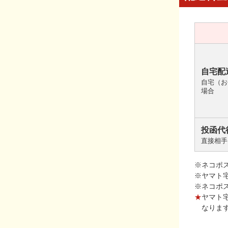
自宅配
自宅（お
場合
投函代
直接相手
※ネコポ
※ヤマト
※ネコポ
★
ヤマト
なりま