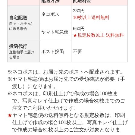
配送方法
配送料金
330円
ネコポス
10枚以上送料無料
自宅配送
自宅（お手元）
660円
に送る場合
ヤマト宅急便
★規定枚数以上 送料無料
投函代行
ポスト投函
不要
直接相手に届け
る場合
※ネコポスは、お届け先のポストへ配達されます。
※ヤマト宅急便はお届け先での受領確認が必要（手
渡し）になります。
※ネコポスは、印刷仕上げで作成の場合100枚ま
で、写真キレイ仕上げで作成の場合80枚までのご
注文でご利用いただけます。
★
ヤマト宅急便の送料無料となる規定枚数は、印刷
仕上げで作成の場合101枚以上、写真キレイ仕上げ
で作成の場合81枚以上のご注文が対象となりま