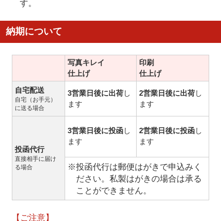
す。
納期について
写真キレイ
印刷
仕上げ
仕上げ
自宅配送
3営業日後に出荷
し
2営業日後に出荷
し
自宅（お手元）
ます
ます
に送る場合
3営業日後に投函
し
2営業日後に投函
し
ます
ます
投函代行
直接相手に届け
※投函代行は郵便はがきで申込みく
る場合
ださい。私製はがきの場合は承る
ことができません。
【ご注意】