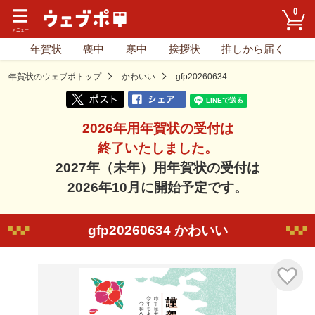
0
年賀状
喪中
寒中
挨拶状
推しから届く
年賀状のウェブポトップ
かわいい
gfp20260634
2026年用年賀状の受付は
終了いたしました。
2027年（未年）用年賀状の受付は
2026年10月に開始予定です。
gfp20260634 かわいい
気に入り