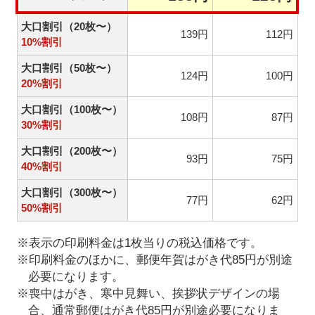
大口割引（20枚〜）
139円
112円
10%割引
大口割引（50枚〜）
124円
100円
20%割引
大口割引（100枚〜）
108円
87円
30%割引
大口割引（200枚〜）
93円
75円
40%割引
大口割引（300枚〜）
77円
62円
50%割引
※表示の印刷料金は1枚当りの税込価格です。
※印刷料金のほかに、郵便年賀はがき代85円が別途
必要になります。
※喪中はがき、寒中見舞い、挨拶状デザインの場
合、通常郵便はがき代85円が別途必要になりま