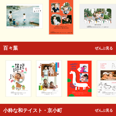
百々葉
ぜんぶ見る
小粋な和テイスト・京小町
ぜんぶ見る