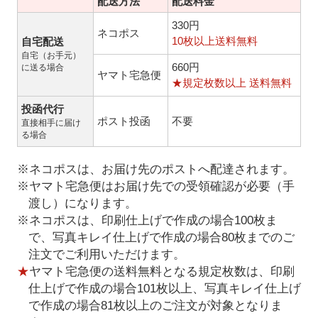
配送方法
配送料金
330円
ネコポス
10枚以上送料無料
自宅配送
自宅（お手元）
660円
に送る場合
ヤマト宅急便
★規定枚数以上 送料無料
投函代行
ポスト投函
不要
直接相手に届け
る場合
※ネコポスは、お届け先のポストへ配達されます。
※ヤマト宅急便はお届け先での受領確認が必要（手
渡し）になります。
※ネコポスは、印刷仕上げで作成の場合100枚ま
で、写真キレイ仕上げで作成の場合80枚までのご
注文でご利用いただけます。
★
ヤマト宅急便の送料無料となる規定枚数は、印刷
仕上げで作成の場合101枚以上、写真キレイ仕上げ
で作成の場合81枚以上のご注文が対象となりま