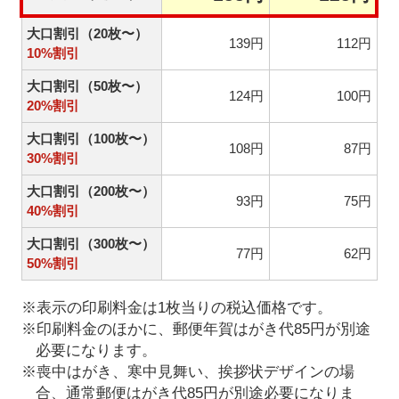
大口割引（20枚〜）
139円
112円
10%割引
大口割引（50枚〜）
124円
100円
20%割引
大口割引（100枚〜）
108円
87円
30%割引
大口割引（200枚〜）
93円
75円
40%割引
大口割引（300枚〜）
77円
62円
50%割引
※表示の印刷料金は1枚当りの税込価格です。
※印刷料金のほかに、郵便年賀はがき代85円が別途
必要になります。
※喪中はがき、寒中見舞い、挨拶状デザインの場
合、通常郵便はがき代85円が別途必要になりま