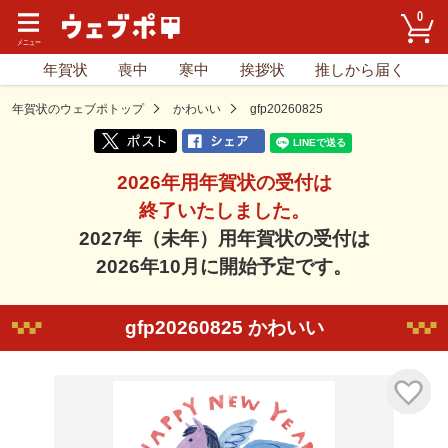
0
年賀状
喪中
寒中
挨拶状
推しから届く
年賀状のウェブポトップ
かわいい
gfp20260825
2026年用年賀状の受付は
終了いたしました。
2027年（未年）用年賀状の受付は
2026年10月に開始予定です。
gfp20260825 かわいい
気に入り