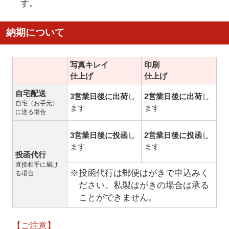
す。
納期について
写真キレイ
印刷
仕上げ
仕上げ
自宅配送
3営業日後に出荷
し
2営業日後に出荷
し
自宅（お手元）
ます
ます
に送る場合
3営業日後に投函
し
2営業日後に投函
し
ます
ます
投函代行
直接相手に届け
※投函代行は郵便はがきで申込みく
る場合
ださい。私製はがきの場合は承る
ことができません。
【ご注意】