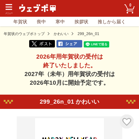
0
年賀状
喪中
寒中
挨拶状
推しから届く
年賀状のウェブポトップ
かわいい
299_26n_01
2026年用年賀状の受付は
終了いたしました。
2027年（未年）用年賀状の受付は
2026年10月に開始予定です。
299_26n_01 かわいい
気に入り