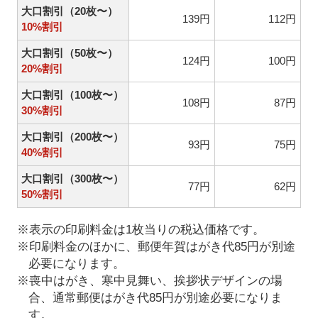
大口割引（20枚〜）
139円
112円
10%割引
大口割引（50枚〜）
124円
100円
20%割引
大口割引（100枚〜）
108円
87円
30%割引
大口割引（200枚〜）
93円
75円
40%割引
大口割引（300枚〜）
77円
62円
50%割引
※表示の印刷料金は1枚当りの税込価格です。
※印刷料金のほかに、郵便年賀はがき代85円が別途
必要になります。
※喪中はがき、寒中見舞い、挨拶状デザインの場
合、通常郵便はがき代85円が別途必要になりま
す。