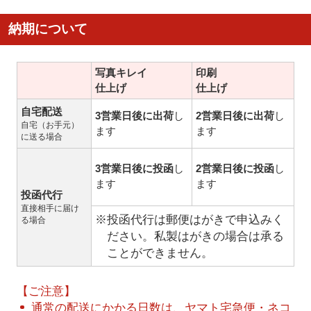
納期について
写真キレイ
印刷
仕上げ
仕上げ
自宅配送
3営業日後に出荷
し
2営業日後に出荷
し
自宅（お手元）
ます
ます
に送る場合
3営業日後に投函
し
2営業日後に投函
し
ます
ます
投函代行
直接相手に届け
※投函代行は郵便はがきで申込みく
る場合
ださい。私製はがきの場合は承る
ことができません。
【ご注意】
通常の配送にかかる日数は、ヤマト宅急便・ネコ