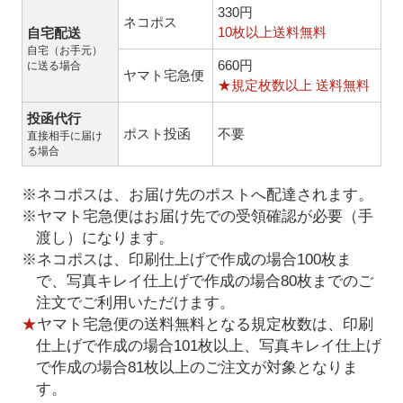
330円
ネコポス
10枚以上送料無料
自宅配送
自宅（お手元）
660円
に送る場合
ヤマト宅急便
★規定枚数以上 送料無料
投函代行
ポスト投函
不要
直接相手に届け
る場合
※ネコポスは、お届け先のポストへ配達されます。
※ヤマト宅急便はお届け先での受領確認が必要（手
渡し）になります。
※ネコポスは、印刷仕上げで作成の場合100枚ま
で、写真キレイ仕上げで作成の場合80枚までのご
注文でご利用いただけます。
★
ヤマト宅急便の送料無料となる規定枚数は、印刷
仕上げで作成の場合101枚以上、写真キレイ仕上げ
で作成の場合81枚以上のご注文が対象となりま
す。