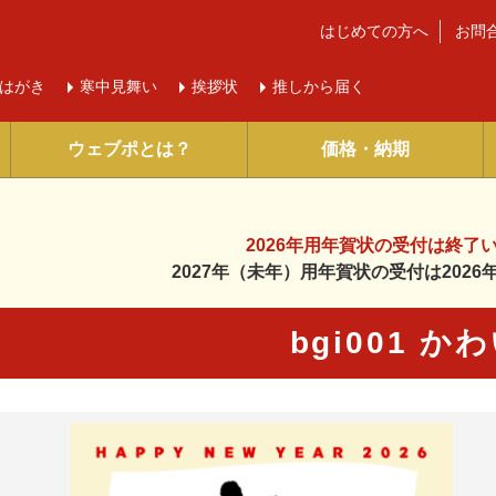
はじめての方へ
お問
はがき
寒中
見舞い
挨拶状
推しから届く
ウェブポとは？
価格・納期
2026年用年賀状の受付は
終了
2027年（未年）用年賀状の受付は
202
bgi001 か
に入り