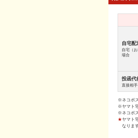
自宅配
自宅（お
場合
投函代
直接相手
※ネコポ
※ヤマト
※ネコポ
★
ヤマト
なりま