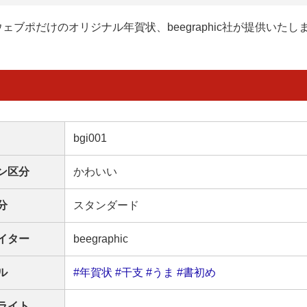
ウェブポだけのオリジナル年賀状、beegraphic社が提供いたし
bgi001
ン区分
かわいい
分
スタンダード
イター
beegraphic
ル
#年賀状
#干支
#うま
#書初め
ライト