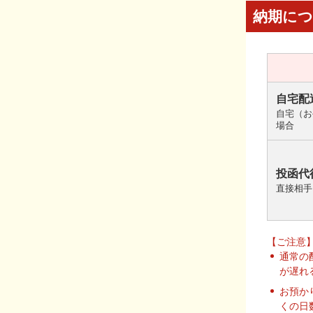
納期に
自宅配
自宅（お
場合
投函代
直接相手
【ご注意
通常の
が遅れ
お預か
くの日