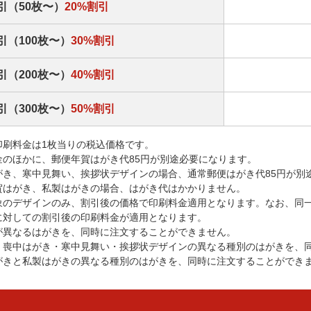
引（50枚〜）
20%割引
引（100枚〜）
30%割引
引（200枚〜）
40%割引
引（300枚〜）
50%割引
印刷料金は1枚当りの税込価格です。
金のほかに、郵便年賀はがき代85円が別途必要になります。
がき、寒中見舞い、挨拶状デザインの場合、通常郵便はがき代85円が別
賀はがき、私製はがきの場合、はがき代はかかりません。
象のデザインのみ、割引後の価格で印刷料金適用となります。なお、同
に対しての割引後の印刷料金が適用となります。
が異なるはがきを、同時に注文することができません。
・喪中はがき・寒中見舞い・挨拶状デザインの異なる種別のはがきを、
がきと私製はがきの異なる種別のはがきを、同時に注文することができ