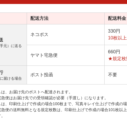
配送方法
配送料金
330円
ネコポス
10枚以
送
手元）に送る
660円
ヤマト宅急便
★規定枚
行
ポスト投函
不要
に届ける場合
スは、お届け先のポストへ配達されます。
宅急便はお届け先での受領確認が必要（手渡し）になります。
スは、印刷仕上げで作成の場合100枚まで、写真キレイ仕上げで作成の場
宅急便の送料無料となる規定枚数は、印刷仕上げで作成の場合101枚以
す。