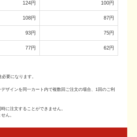
124円
100円
108円
87円
93円
75円
77円
62円
途必要になります。
一デザインを同一カート内で複数回ご注文の場合、1回のご利
同時に注文することができません。
ません。