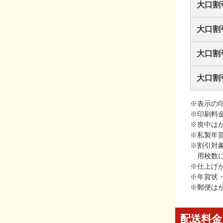
大口割
大口割
大口割
大口割
※表示の
※印刷料
※喪中は
※私製年
※割引対
用枚数
※仕上げ
※年賀状
※郵便は
配送料金