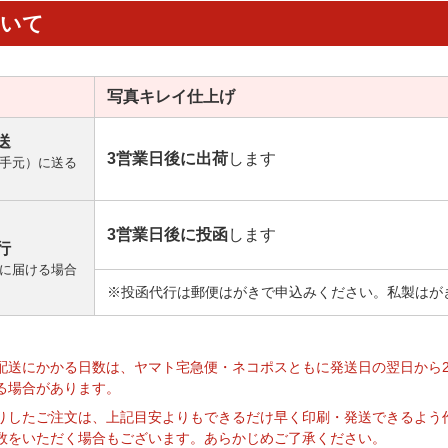
ついて
写真キレイ
仕上げ
送
3営業日後に出荷
します
手元）に送る
3営業日後に投函
します
行
に届ける場合
※投函代行は郵便はがきで申込みください。私製はが
】
配送にかかる日数は、ヤマト宅急便・ネコポスともに発送日の翌日から
る場合があります。
りしたご注文は、上記目安よりもできるだけ早く印刷・発送できるよう
数をいただく場合もございます。あらかじめご了承ください。