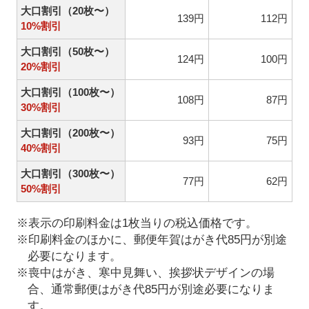
大口割引（20枚〜）
139円
112円
10%割引
大口割引（50枚〜）
124円
100円
20%割引
大口割引（100枚〜）
108円
87円
30%割引
大口割引（200枚〜）
93円
75円
40%割引
大口割引（300枚〜）
77円
62円
50%割引
※表示の印刷料金は1枚当りの税込価格です。
※印刷料金のほかに、郵便年賀はがき代85円が別途
必要になります。
※喪中はがき、寒中見舞い、挨拶状デザインの場
合、通常郵便はがき代85円が別途必要になりま
す。