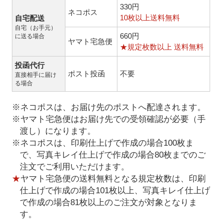
330円
ネコポス
10枚以上送料無料
自宅配送
自宅（お手元）
660円
に送る場合
ヤマト宅急便
★規定枚数以上 送料無料
投函代行
ポスト投函
不要
直接相手に届け
る場合
※ネコポスは、お届け先のポストへ配達されます。
※ヤマト宅急便はお届け先での受領確認が必要（手
渡し）になります。
※ネコポスは、印刷仕上げで作成の場合100枚ま
で、写真キレイ仕上げで作成の場合80枚までのご
注文でご利用いただけます。
★
ヤマト宅急便の送料無料となる規定枚数は、印刷
仕上げで作成の場合101枚以上、写真キレイ仕上げ
で作成の場合81枚以上のご注文が対象となりま
す。