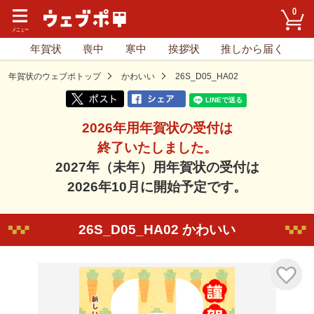
0
年賀状
喪中
寒中
挨拶状
推しから届く
年賀状のウェブポトップ
かわいい
26S_D05_HA02
2026年用年賀状の受付は
終了いたしました。
2027年（未年）用年賀状の受付は
2026年10月に開始予定です。
26S_D05_HA02 かわいい
気に入り