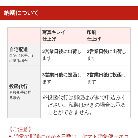
納期について
写真キレイ
印刷
仕上げ
仕上げ
自宅配送
3営業日後に出荷
し
2営業日後に出荷
し
自宅（お手元）
ます
ます
に送る場合
3営業日後に投函
し
2営業日後に投函
し
ます
ます
投函代行
直接相手に届け
※投函代行は郵便はがきで申込みく
る場合
ださい。私製はがきの場合は承る
ことができません。
【ご注意】
通常の配送にかかる日数は、ヤマト宅急便・ネコ