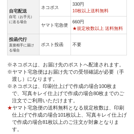
330円
ネコポス
10枚以上送料無料
自宅配送
自宅（お手元）
660円
に送る場合
ヤマト宅急便
★規定枚数以上 送料無料
投函代行
ポスト投函
不要
直接相手に届け
る場合
※ネコポスは、お届け先のポストへ配達されます。
※ヤマト宅急便はお届け先での受領確認が必要（手
渡し）になります。
※ネコポスは、印刷仕上げで作成の場合100枚ま
で、写真キレイ仕上げで作成の場合80枚までのご
注文でご利用いただけます。
★
ヤマト宅急便の送料無料となる規定枚数は、印刷
仕上げで作成の場合101枚以上、写真キレイ仕上げ
で作成の場合81枚以上のご注文が対象となりま
す。