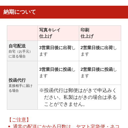
納期について
写真キレイ
印刷
仕上げ
仕上げ
自宅配送
3営業日後に出荷
し
2営業日後に出荷
し
自宅（お手元）
ます
ます
に送る場合
3営業日後に投函
し
2営業日後に投函
し
ます
ます
投函代行
直接相手に届け
※投函代行は郵便はがきで申込みく
る場合
ださい。私製はがきの場合は承る
ことができません。
【ご注意】
通常の配送にかかる日数は、ヤマト宅急便・ネコ