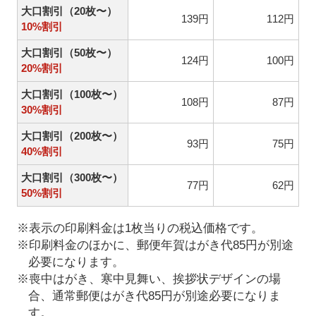
大口割引（20枚〜）
139円
112円
10%割引
大口割引（50枚〜）
124円
100円
20%割引
大口割引（100枚〜）
108円
87円
30%割引
大口割引（200枚〜）
93円
75円
40%割引
大口割引（300枚〜）
77円
62円
50%割引
※表示の印刷料金は1枚当りの税込価格です。
※印刷料金のほかに、郵便年賀はがき代85円が別途
必要になります。
※喪中はがき、寒中見舞い、挨拶状デザインの場
合、通常郵便はがき代85円が別途必要になりま
す。