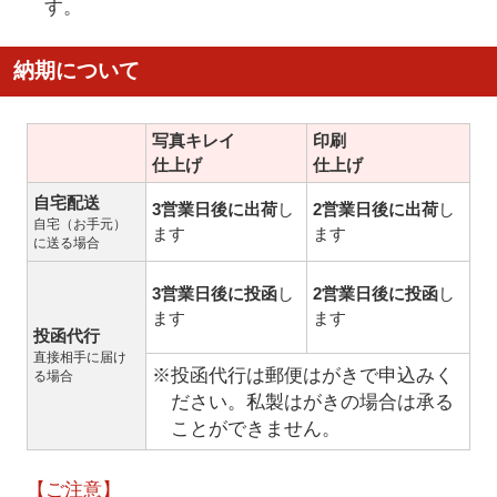
す。
納期について
写真キレイ
印刷
仕上げ
仕上げ
自宅配送
3営業日後に出荷
し
2営業日後に出荷
し
自宅（お手元）
ます
ます
に送る場合
3営業日後に投函
し
2営業日後に投函
し
ます
ます
投函代行
直接相手に届け
※投函代行は郵便はがきで申込みく
る場合
ださい。私製はがきの場合は承る
ことができません。
【ご注意】