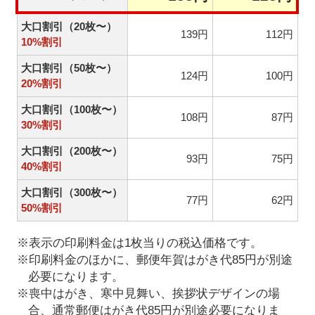
大口割引（20枚〜）
139円
112円
10%割引
大口割引（50枚〜）
124円
100円
20%割引
大口割引（100枚〜）
108円
87円
30%割引
大口割引（200枚〜）
93円
75円
40%割引
大口割引（300枚〜）
77円
62円
50%割引
※表示の印刷料金は1枚当りの税込価格です。
※印刷料金のほかに、郵便年賀はがき代85円が別途
必要になります。
※喪中はがき、寒中見舞い、挨拶状デザインの場
合、通常郵便はがき代85円が別途必要になりま