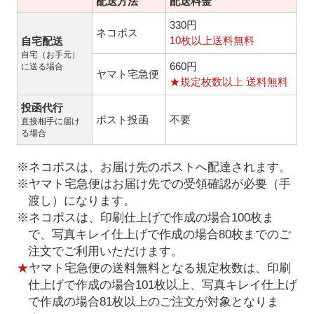
配送方法
配送料金
330円
ネコポス
10枚以上送料無料
自宅配送
自宅（お手元）
660円
に送る場合
ヤマト宅急便
★規定枚数以上 送料無料
投函代行
ポスト投函
不要
直接相手に届け
る場合
※ネコポスは、お届け先のポストへ配達されます。
※ヤマト宅急便はお届け先での受領確認が必要（手
渡し）になります。
※ネコポスは、印刷仕上げで作成の場合100枚ま
で、写真キレイ仕上げで作成の場合80枚までのご
注文でご利用いただけます。
★
ヤマト宅急便の送料無料となる規定枚数は、印刷
仕上げで作成の場合101枚以上、写真キレイ仕上げ
で作成の場合81枚以上のご注文が対象となりま