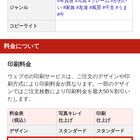
#年賀状
#写真
#フレーム
#かわい
ジャンル
い
#家族
#友達
#風景
#干支
#うま
#午
コピーライト
料金について
印刷料金
ウェブポの印刷サービスは、ご注文のデザインや印
刷方式により印刷料金が異なります。一部のデザイ
ンではご注文枚数により印刷料金を最大50％割引い
たします。
料金表
写真キレイ
印刷
（税込）
仕上げ
仕上げ
デザイン
スタンダード
スタンダード