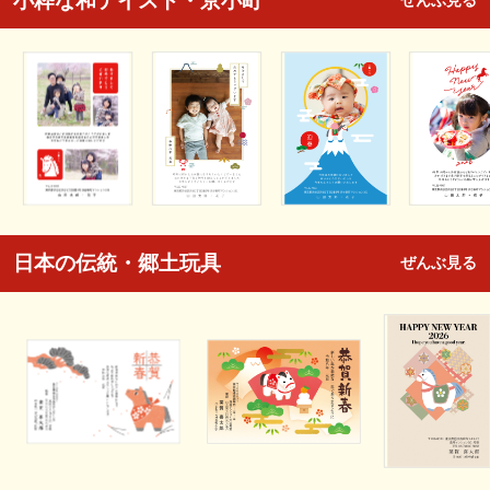
小粋な和テイスト・京小町
ぜんぶ見る
日本の伝統・郷土玩具
ぜんぶ見る