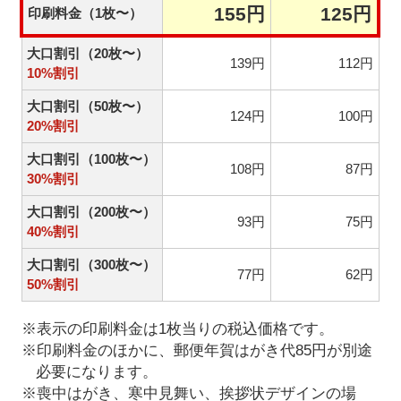
155円
125円
印刷料金（1枚〜）
大口割引（20枚〜）
139円
112円
10%割引
大口割引（50枚〜）
124円
100円
20%割引
大口割引（100枚〜）
108円
87円
30%割引
大口割引（200枚〜）
93円
75円
40%割引
大口割引（300枚〜）
77円
62円
50%割引
※表示の印刷料金は1枚当りの税込価格です。
※印刷料金のほかに、郵便年賀はがき代85円が別途
必要になります。
※喪中はがき、寒中見舞い、挨拶状デザインの場