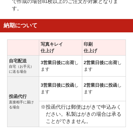
で作成の場合81枚以上のご注文が対象となりま
す。
納期について
写真キレイ
印刷
仕上げ
仕上げ
自宅配送
3営業日後に出荷
し
2営業日後に出荷
し
自宅（お手元）
ます
ます
に送る場合
3営業日後に投函
し
2営業日後に投函
し
ます
ます
投函代行
直接相手に届け
※投函代行は郵便はがきで申込みく
る場合
ださい。私製はがきの場合は承る
ことができません。