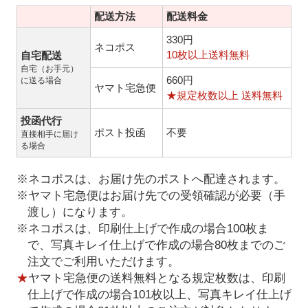
配送方法
配送料金
330円
ネコポス
10枚以上送料無料
自宅配送
自宅（お手元）
660円
に送る場合
ヤマト宅急便
★規定枚数以上 送料無料
投函代行
ポスト投函
不要
直接相手に届け
る場合
※ネコポスは、お届け先のポストへ配達されます。
※ヤマト宅急便はお届け先での受領確認が必要（手
渡し）になります。
※ネコポスは、印刷仕上げで作成の場合100枚ま
で、写真キレイ仕上げで作成の場合80枚までのご
注文でご利用いただけます。
★
ヤマト宅急便の送料無料となる規定枚数は、印刷
仕上げで作成の場合101枚以上、写真キレイ仕上げ