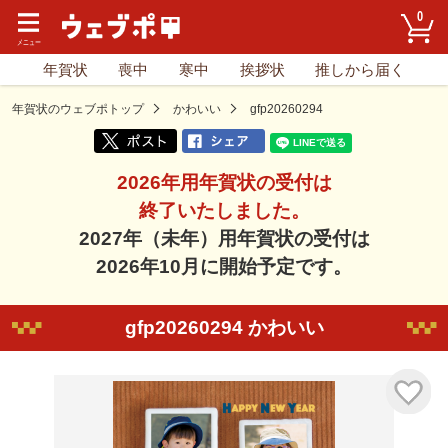
0
年賀状
喪中
寒中
挨拶状
推しから届く
年賀状のウェブポトップ
かわいい
gfp20260294
2026年用年賀状の受付は
終了いたしました。
2027年（未年）用年賀状の受付は
2026年10月に開始予定です。
gfp20260294 かわいい
気に入り