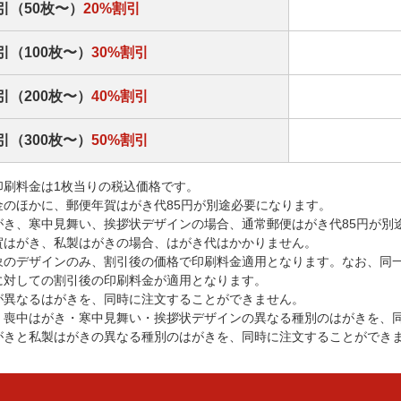
引（50枚〜）
20%割引
引（100枚〜）
30%割引
引（200枚〜）
40%割引
引（300枚〜）
50%割引
印刷料金は1枚当りの税込価格です。
金のほかに、郵便年賀はがき代85円が別途必要になります。
がき、寒中見舞い、挨拶状デザインの場合、通常郵便はがき代85円が別
賀はがき、私製はがきの場合、はがき代はかかりません。
象のデザインのみ、割引後の価格で印刷料金適用となります。なお、同
に対しての割引後の印刷料金が適用となります。
が異なるはがきを、同時に注文することができません。
・喪中はがき・寒中見舞い・挨拶状デザインの異なる種別のはがきを、
がきと私製はがきの異なる種別のはがきを、同時に注文することができ