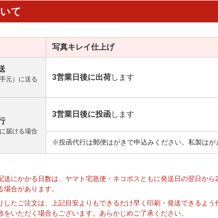
ついて
写真キレイ
仕上げ
送
3営業日後に出荷
します
手元）に送る
3営業日後に投函
します
行
に届ける場合
※投函代行は郵便はがきで申込みください。私製はが
】
配送にかかる日数は、ヤマト宅急便・ネコポスともに発送日の翌日から
る場合があります。
りしたご注文は、上記目安よりもできるだけ早く印刷・発送できるよう
数をいただく場合もございます。あらかじめご了承ください。