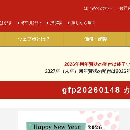
はじめての方へ
お問
はがき
寒中
見舞い
挨拶状
推しから届く
ウェブポとは？
価格・納期
2026年用年賀状の受付は
終了
2027年（未年）用年賀状の受付は
202
gfp20260148
に入り