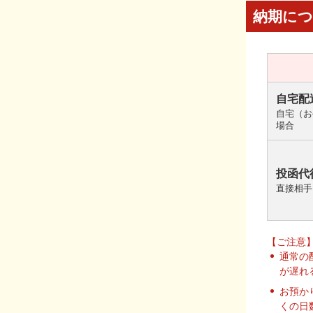
納期に
自宅配
自宅（お
場合
投函代
直接相手
【ご注意
通常の
が遅れ
お預か
くの日