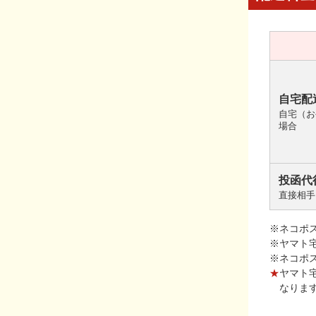
自宅配
自宅（お
場合
投函代
直接相手
※ネコポ
※ヤマト
※ネコポ
★
ヤマト
なりま