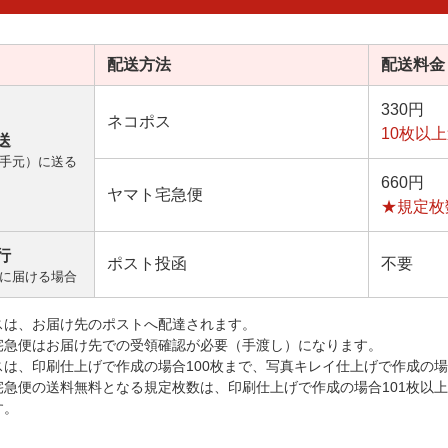
配送方法
配送料金
330円
ネコポス
10枚以
送
手元）に送る
660円
ヤマト宅急便
★規定枚
行
ポスト投函
不要
に届ける場合
スは、お届け先のポストへ配達されます。
宅急便はお届け先での受領確認が必要（手渡し）になります。
スは、印刷仕上げで作成の場合100枚まで、写真キレイ仕上げで作成の場
宅急便の送料無料となる規定枚数は、印刷仕上げで作成の場合101枚以
す。