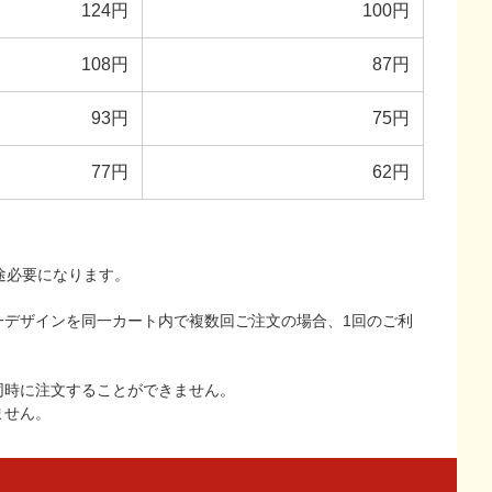
124円
100円
108円
87円
93円
75円
77円
62円
途必要になります。
一デザインを同一カート内で複数回ご注文の場合、1回のご利
同時に注文することができません。
ません。