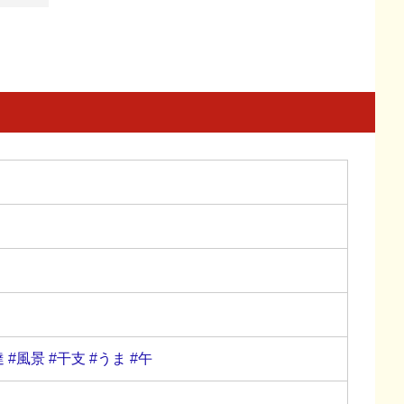
達
#風景
#干支
#うま
#午