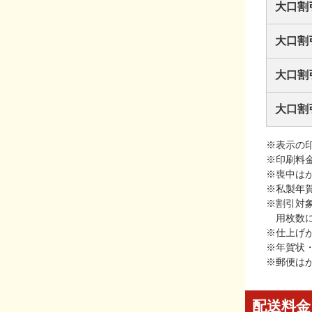
大口割
大口割
大口割
大口割
※表示の
※印刷料
※喪中は
※私製年
※割引対
用枚数
※仕上げ
※年賀状
※郵便は
配送料金