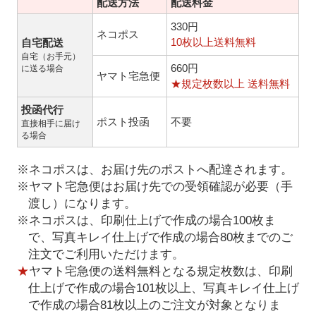
配送方法
配送料金
330円
ネコポス
10枚以上送料無料
自宅配送
自宅（お手元）
660円
に送る場合
ヤマト宅急便
★規定枚数以上 送料無料
投函代行
ポスト投函
不要
直接相手に届け
る場合
※ネコポスは、お届け先のポストへ配達されます。
※ヤマト宅急便はお届け先での受領確認が必要（手
渡し）になります。
※ネコポスは、印刷仕上げで作成の場合100枚ま
で、写真キレイ仕上げで作成の場合80枚までのご
注文でご利用いただけます。
★
ヤマト宅急便の送料無料となる規定枚数は、印刷
仕上げで作成の場合101枚以上、写真キレイ仕上げ
で作成の場合81枚以上のご注文が対象となりま