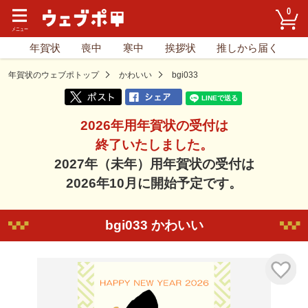
0
年賀状
喪中
寒中
挨拶状
推しから届く
年賀状のウェブポトップ
かわいい
bgi033
2026年用年賀状の受付は
終了いたしました。
2027年（未年）用年賀状の受付は
2026年10月に開始予定です。
bgi033 かわいい
気に入り