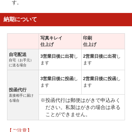
す。
納期について
写真キレイ
印刷
仕上げ
仕上げ
自宅配送
3営業日後に出荷
し
2営業日後に出荷
し
自宅（お手元）
ます
ます
に送る場合
3営業日後に投函
し
2営業日後に投函
し
ます
ます
投函代行
直接相手に届け
※投函代行は郵便はがきで申込みく
る場合
ださい。私製はがきの場合は承る
ことができません。
【ご注意】