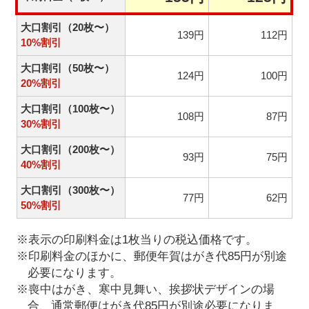
大口割引（20枚〜）
139円
112円
10%割引
大口割引（50枚〜）
124円
100円
20%割引
大口割引（100枚〜）
108円
87円
30%割引
大口割引（200枚〜）
93円
75円
40%割引
大口割引（300枚〜）
77円
62円
50%割引
※表示の印刷料金は1枚当りの税込価格です。
※印刷料金のほかに、郵便年賀はがき代85円が別途
必要になります。
※喪中はがき、寒中見舞い、挨拶状デザインの場
合、通常郵便はがき代85円が別途必要になりま