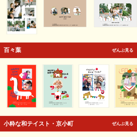
百々葉
ぜんぶ見る
小粋な和テイスト・京小町
ぜんぶ見る