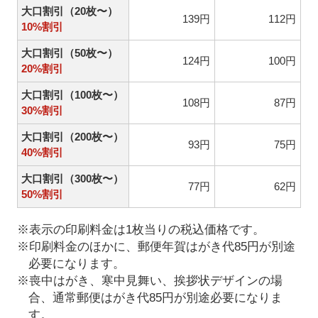
大口割引（20枚〜）
139円
112円
10%割引
大口割引（50枚〜）
124円
100円
20%割引
大口割引（100枚〜）
108円
87円
30%割引
大口割引（200枚〜）
93円
75円
40%割引
大口割引（300枚〜）
77円
62円
50%割引
※表示の印刷料金は1枚当りの税込価格です。
※印刷料金のほかに、郵便年賀はがき代85円が別途
必要になります。
※喪中はがき、寒中見舞い、挨拶状デザインの場
合、通常郵便はがき代85円が別途必要になりま
す。