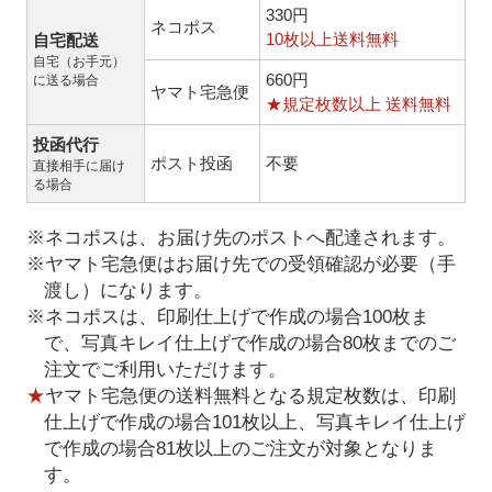
330円
ネコポス
10枚以上送料無料
自宅配送
自宅（お手元）
660円
に送る場合
ヤマト宅急便
★規定枚数以上 送料無料
投函代行
ポスト投函
不要
直接相手に届け
る場合
※ネコポスは、お届け先のポストへ配達されます。
※ヤマト宅急便はお届け先での受領確認が必要（手
渡し）になります。
※ネコポスは、印刷仕上げで作成の場合100枚ま
で、写真キレイ仕上げで作成の場合80枚までのご
注文でご利用いただけます。
★
ヤマト宅急便の送料無料となる規定枚数は、印刷
仕上げで作成の場合101枚以上、写真キレイ仕上げ
で作成の場合81枚以上のご注文が対象となりま
す。