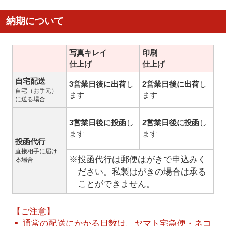
納期について
写真キレイ
印刷
仕上げ
仕上げ
自宅配送
3営業日後に出荷
し
2営業日後に出荷
し
自宅（お手元）
ます
ます
に送る場合
3営業日後に投函
し
2営業日後に投函
し
ます
ます
投函代行
直接相手に届け
※投函代行は郵便はがきで申込みく
る場合
ださい。私製はがきの場合は承る
ことができません。
【ご注意】
通常の配送にかかる日数は、ヤマト宅急便・ネコ