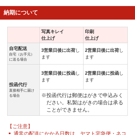
納期について
写真キレイ
印刷
仕上げ
仕上げ
自宅配送
3営業日後に出荷
し
2営業日後に出荷
し
自宅（お手元）
ます
ます
に送る場合
3営業日後に投函
し
2営業日後に投函
し
ます
ます
投函代行
直接相手に届け
※投函代行は郵便はがきで申込みく
る場合
ださい。私製はがきの場合は承る
ことができません。
【ご注意】
通常の配送にかかる日数は、ヤマト宅急便・ネコ