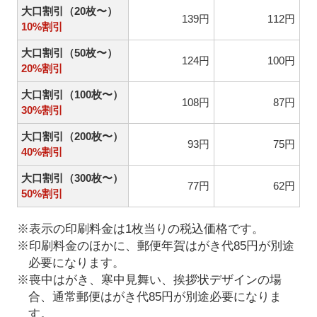
大口割引（20枚〜）
139円
112円
10%割引
大口割引（50枚〜）
124円
100円
20%割引
大口割引（100枚〜）
108円
87円
30%割引
大口割引（200枚〜）
93円
75円
40%割引
大口割引（300枚〜）
77円
62円
50%割引
※表示の印刷料金は1枚当りの税込価格です。
※印刷料金のほかに、郵便年賀はがき代85円が別途
必要になります。
※喪中はがき、寒中見舞い、挨拶状デザインの場
合、通常郵便はがき代85円が別途必要になりま
す。