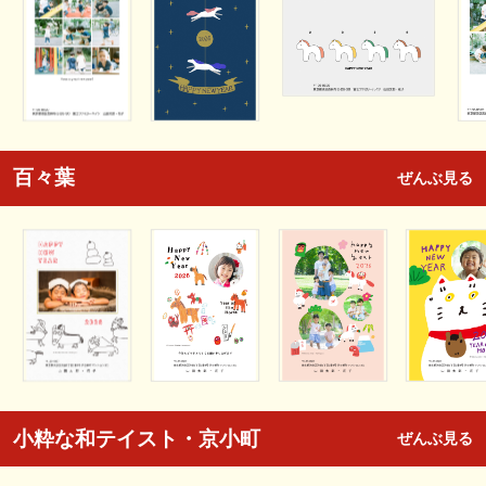
百々葉
ぜんぶ見る
小粋な和テイスト・京小町
ぜんぶ見る