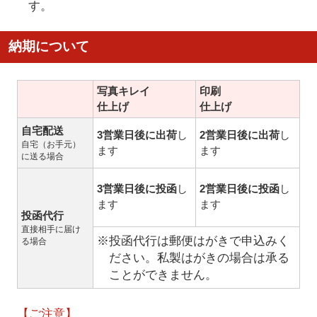
す。
納期について
写真キレイ
印刷
仕上げ
仕上げ
自宅配送
3営業日後に出荷
し
2営業日後に出荷
し
自宅（お手元）
ます
ます
に送る場合
3営業日後に投函
し
2営業日後に投函
し
ます
ます
投函代行
直接相手に届け
※投函代行は郵便はがきで申込みく
る場合
ださい。私製はがきの場合は承る
ことができません。
【ご注意】