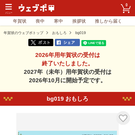
0
年賀状
喪中
寒中
挨拶状
推しから届く
年賀状のウェブポトップ
おもしろ
bg019
2026年用年賀状の受付は
終了いたしました。
2027年（未年）用年賀状の受付は
2026年10月に開始予定です。
bg019 おもしろ
気に入り