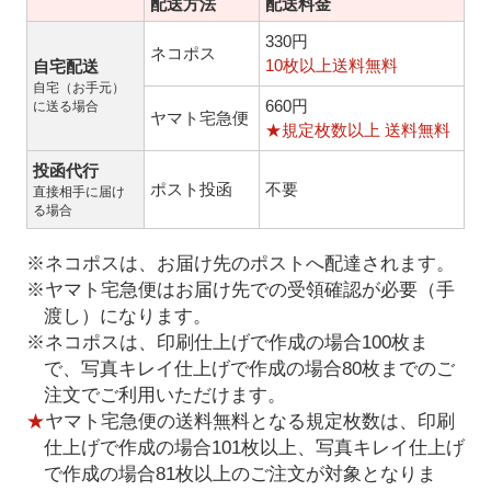
配送方法
配送料金
330円
ネコポス
10枚以上送料無料
自宅配送
自宅（お手元）
660円
に送る場合
ヤマト宅急便
★規定枚数以上 送料無料
投函代行
ポスト投函
不要
直接相手に届け
る場合
※ネコポスは、お届け先のポストへ配達されます。
※ヤマト宅急便はお届け先での受領確認が必要（手
渡し）になります。
※ネコポスは、印刷仕上げで作成の場合100枚ま
で、写真キレイ仕上げで作成の場合80枚までのご
注文でご利用いただけます。
★
ヤマト宅急便の送料無料となる規定枚数は、印刷
仕上げで作成の場合101枚以上、写真キレイ仕上げ
で作成の場合81枚以上のご注文が対象となりま