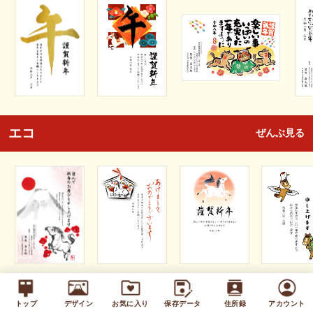
エコ
ぜんぶ見る
キッズ
ぜんぶ見る
トップ
デザイン
お気に入り
保存データ
住所録
アカウント