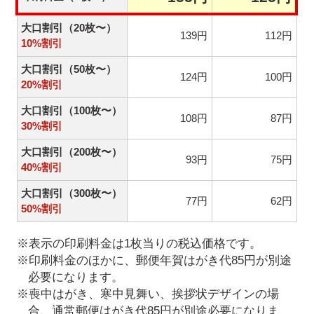
大口割引（20枚〜）
139円
112円
10%割引
大口割引（50枚〜）
124円
100円
20%割引
大口割引（100枚〜）
108円
87円
30%割引
大口割引（200枚〜）
93円
75円
40%割引
大口割引（300枚〜）
77円
62円
50%割引
※表示の印刷料金は1枚当りの税込価格です。
※印刷料金のほかに、郵便年賀はがき代85円が別途
必要になります。
※喪中はがき、寒中見舞い、挨拶状デザインの場
合、通常郵便はがき代85円が別途必要になりま