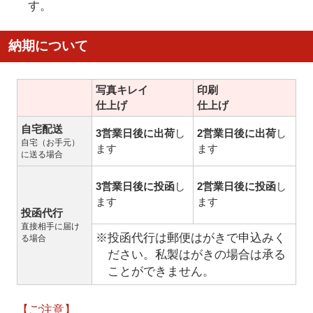
す。
納期について
写真キレイ
印刷
仕上げ
仕上げ
自宅配送
3営業日後に出荷
し
2営業日後に出荷
し
自宅（お手元）
ます
ます
に送る場合
3営業日後に投函
し
2営業日後に投函
し
ます
ます
投函代行
直接相手に届け
※投函代行は郵便はがきで申込みく
る場合
ださい。私製はがきの場合は承る
ことができません。
【ご注意】