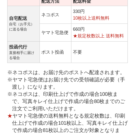
配送方法
配送料金
330円
ネコポス
10枚以上送料無料
自宅配送
自宅（お手元）
660円
に送る場合
ヤマト宅急便
★規定枚数以上 送料無料
投函代行
ポスト投函
不要
直接相手に届け
る場合
※ネコポスは、お届け先のポストへ配達されます。
※ヤマト宅急便はお届け先での受領確認が必要（手
渡し）になります。
※ネコポスは、印刷仕上げで作成の場合100枚ま
で、写真キレイ仕上げで作成の場合80枚までのご
注文でご利用いただけます。
★
ヤマト宅急便の送料無料となる規定枚数は、印刷
仕上げで作成の場合101枚以上、写真キレイ仕上げ
で作成の場合81枚以上のご注文が対象となりま