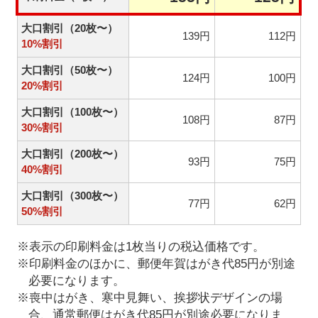
大口割引（20枚〜）
139円
112円
10%割引
大口割引（50枚〜）
124円
100円
20%割引
大口割引（100枚〜）
108円
87円
30%割引
大口割引（200枚〜）
93円
75円
40%割引
大口割引（300枚〜）
77円
62円
50%割引
※表示の印刷料金は1枚当りの税込価格です。
※印刷料金のほかに、郵便年賀はがき代85円が別途
必要になります。
※喪中はがき、寒中見舞い、挨拶状デザインの場
合、通常郵便はがき代85円が別途必要になりま