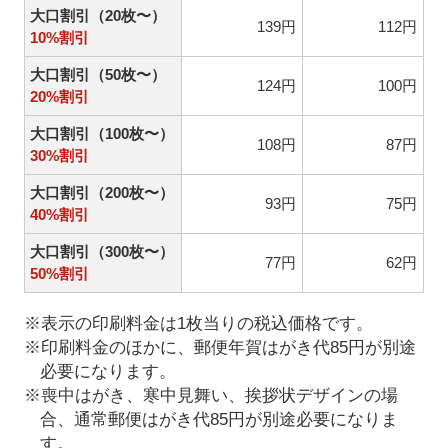
大口割引（20枚〜）
139円
112円
10%割引
大口割引（50枚〜）
124円
100円
20%割引
大口割引（100枚〜）
108円
87円
30%割引
大口割引（200枚〜）
93円
75円
40%割引
大口割引（300枚〜）
77円
62円
50%割引
※表示の印刷料金は1枚当りの税込価格です。
※印刷料金のほかに、郵便年賀はがき代85円が別途
必要になります。
※喪中はがき、寒中見舞い、挨拶状デザインの場
合、通常郵便はがき代85円が別途必要になりま
す。