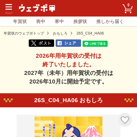
0
年賀状
喪中
寒中
挨拶状
推しから届く
年賀状のウェブポトップ
おもしろ
26S_C04_HA06
2026年用年賀状の受付は
終了いたしました。
2027年（未年）用年賀状の受付は
2026年10月に開始予定です。
26S_C04_HA06 おもしろ
気に入り