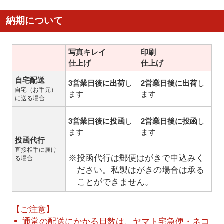
納期について
写真キレイ
印刷
仕上げ
仕上げ
自宅配送
3営業日後に出荷
し
2営業日後に出荷
し
自宅（お手元）
ます
ます
に送る場合
3営業日後に投函
し
2営業日後に投函
し
ます
ます
投函代行
直接相手に届け
※投函代行は郵便はがきで申込みく
る場合
ださい。私製はがきの場合は承る
ことができません。
【ご注意】
通常の配送にかかる日数は、ヤマト宅急便・ネコ