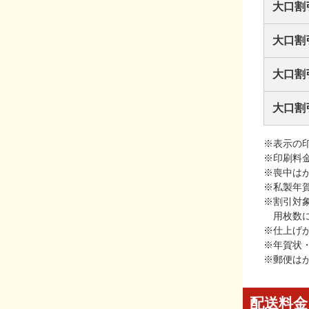
大口割
大口割
大口割
大口割
※表示の
※印刷料
※喪中は
※私製年
※割引対
用枚数
※仕上げ
※年賀状
※郵便は
配送料金