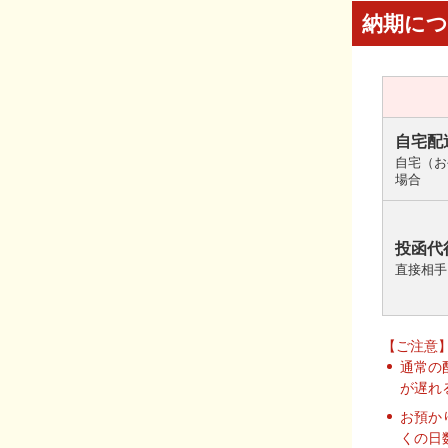
納期に
自宅配
自宅（お
場合
投函代
直接相手
【ご注意
通常の
が遅れ
お預か
くの日