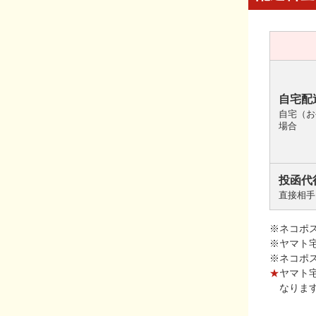
自宅配
自宅（お
場合
投函代
直接相手
※ネコポ
※ヤマト
※ネコポ
★
ヤマト
なりま