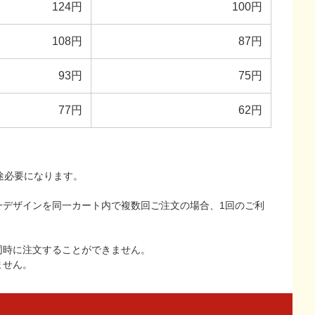
124円
100円
108円
87円
93円
75円
77円
62円
途必要になります。
一デザインを同一カート内で複数回ご注文の場合、1回のご利
同時に注文することができません。
ません。