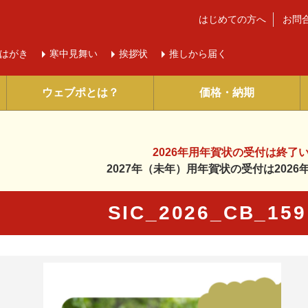
はじめての方へ
お問
はがき
寒中
見舞い
挨拶状
推しから届く
ウェブポとは？
価格・納期
2026年用年賀状の受付は
終了
2027年（未年）用年賀状の受付は
202
SIC_2026_CB_1
に入り