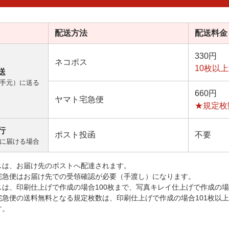
配送方法
配送料金
330円
ネコポス
10枚以
送
手元）に送る
660円
ヤマト宅急便
★規定枚
行
ポスト投函
不要
に届ける場合
スは、お届け先のポストへ配達されます。
宅急便はお届け先での受領確認が必要（手渡し）になります。
スは、印刷仕上げで作成の場合100枚まで、写真キレイ仕上げで作成の場
宅急便の送料無料となる規定枚数は、印刷仕上げで作成の場合101枚以
す。