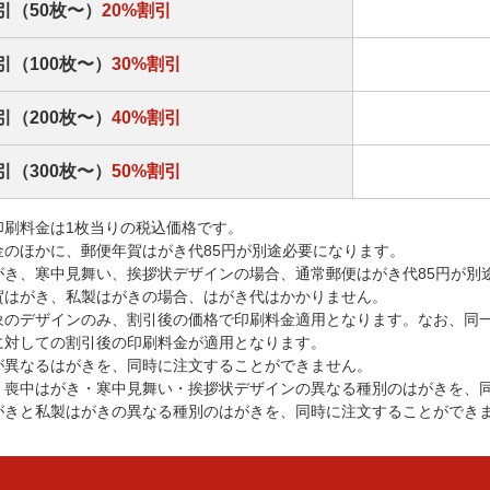
引（50枚〜）
20%割引
引（100枚〜）
30%割引
引（200枚〜）
40%割引
引（300枚〜）
50%割引
印刷料金は1枚当りの税込価格です。
金のほかに、郵便年賀はがき代85円が別途必要になります。
がき、寒中見舞い、挨拶状デザインの場合、通常郵便はがき代85円が別
賀はがき、私製はがきの場合、はがき代はかかりません。
象のデザインのみ、割引後の価格で印刷料金適用となります。なお、同
に対しての割引後の印刷料金が適用となります。
が異なるはがきを、同時に注文することができません。
・喪中はがき・寒中見舞い・挨拶状デザインの異なる種別のはがきを、
がきと私製はがきの異なる種別のはがきを、同時に注文することができ