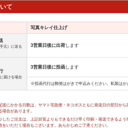
ついて
写真キレイ
仕上げ
送
3営業日後に出荷
します
手元）に送る
3営業日後に投函
します
行
に届ける場合
※投函代行は郵便はがきで申込みください。私製はが
】
配送にかかる日数は、ヤマト宅急便・ネコポスともに発送日の翌日から
る場合があります。
りしたご注文は、上記目安よりもできるだけ早く印刷・発送できるよう
数をいただく場合もございます。あらかじめご了承ください。