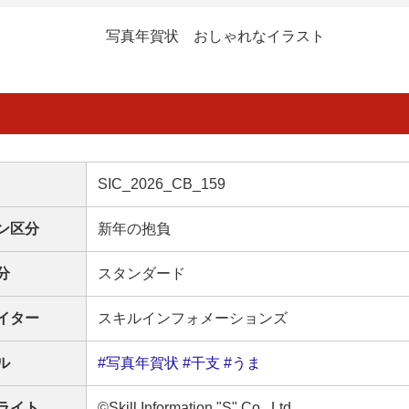
写真年賀状 おしゃれなイラスト
SIC_2026_CB_159
ン区分
新年の抱負
分
スタンダード
イター
スキルインフォメーションズ
ル
#写真年賀状
#干支
#うま
ライト
©Skill Information "S" Co., Ltd.