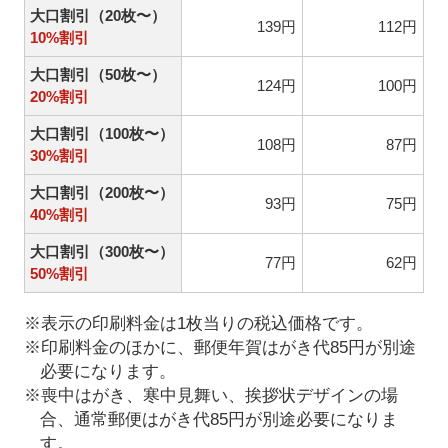
大口割引（20枚〜）
139円
112円
10%割引
大口割引（50枚〜）
124円
100円
20%割引
大口割引（100枚〜）
108円
87円
30%割引
大口割引（200枚〜）
93円
75円
40%割引
大口割引（300枚〜）
77円
62円
50%割引
※表示の印刷料金は1枚当りの税込価格です。
※印刷料金のほかに、郵便年賀はがき代85円が別途
必要になります。
※喪中はがき、寒中見舞い、挨拶状デザインの場
合、通常郵便はがき代85円が別途必要になりま
す。