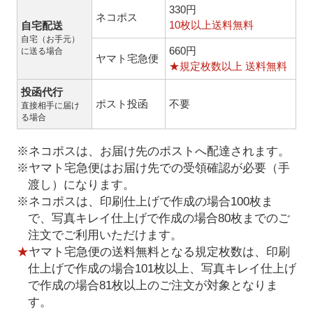
330円
ネコポス
10枚以上送料無料
自宅配送
自宅（お手元）
660円
に送る場合
ヤマト宅急便
★規定枚数以上 送料無料
投函代行
ポスト投函
不要
直接相手に届け
る場合
※ネコポスは、お届け先のポストへ配達されます。
※ヤマト宅急便はお届け先での受領確認が必要（手
渡し）になります。
※ネコポスは、印刷仕上げで作成の場合100枚ま
で、写真キレイ仕上げで作成の場合80枚までのご
注文でご利用いただけます。
★
ヤマト宅急便の送料無料となる規定枚数は、印刷
仕上げで作成の場合101枚以上、写真キレイ仕上げ
で作成の場合81枚以上のご注文が対象となりま
す。