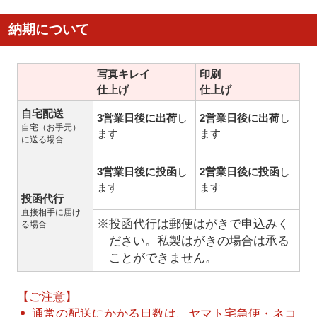
納期について
写真キレイ
印刷
仕上げ
仕上げ
自宅配送
3営業日後に出荷
し
2営業日後に出荷
し
自宅（お手元）
ます
ます
に送る場合
3営業日後に投函
し
2営業日後に投函
し
ます
ます
投函代行
直接相手に届け
※投函代行は郵便はがきで申込みく
る場合
ださい。私製はがきの場合は承る
ことができません。
【ご注意】
通常の配送にかかる日数は、ヤマト宅急便・ネコ