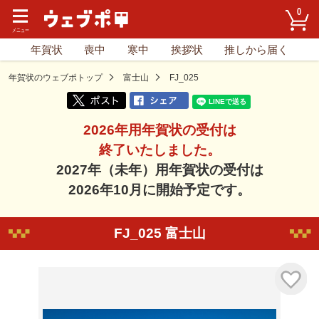
0
年賀状
喪中
寒中
挨拶状
推しから届く
年賀状のウェブポトップ
富士山
FJ_025
2026年用年賀状の受付は
終了いたしました。
2027年（未年）用年賀状の受付は
2026年10月に開始予定です。
FJ_025 富士山
気に入り