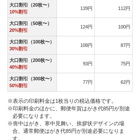
大口割引（20枚〜）
139円
112円
10%割引
大口割引（50枚〜）
124円
100円
20%割引
大口割引（100枚〜）
108円
87円
30%割引
大口割引（200枚〜）
93円
75円
40%割引
大口割引（300枚〜）
77円
62円
50%割引
※表示の印刷料金は1枚当りの税込価格です。
※印刷料金のほかに、郵便年賀はがき代85円が別途
必要になります。
※喪中はがき、寒中見舞い、挨拶状デザインの場
合、通常郵便はがき代85円が別途必要になりま
す。