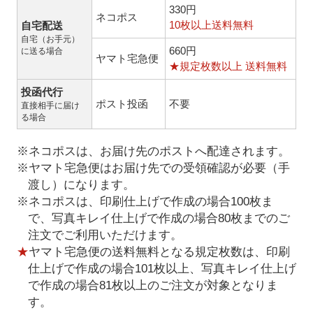
330円
ネコポス
10枚以上送料無料
自宅配送
自宅（お手元）
660円
に送る場合
ヤマト宅急便
★規定枚数以上 送料無料
投函代行
ポスト投函
不要
直接相手に届け
る場合
※ネコポスは、お届け先のポストへ配達されます。
※ヤマト宅急便はお届け先での受領確認が必要（手
渡し）になります。
※ネコポスは、印刷仕上げで作成の場合100枚ま
で、写真キレイ仕上げで作成の場合80枚までのご
注文でご利用いただけます。
★
ヤマト宅急便の送料無料となる規定枚数は、印刷
仕上げで作成の場合101枚以上、写真キレイ仕上げ
で作成の場合81枚以上のご注文が対象となりま
す。