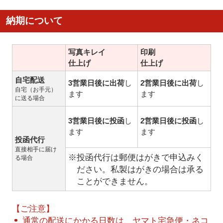
納期について
写真キレイ
印刷
仕上げ
仕上げ
自宅配送
3営業日後に出荷
し
2営業日後に出荷
し
自宅（お手元）
ます
ます
に送る場合
3営業日後に投函
し
2営業日後に投函
し
ます
ます
投函代行
直接相手に届け
※投函代行は郵便はがきで申込みく
る場合
ださい。私製はがきの場合は承る
ことができません。
【ご注意】
通常の配送にかかる日数は、ヤマト宅急便・ネコ