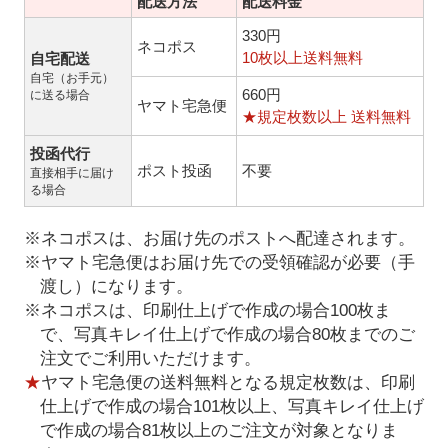
配送方法
配送料金
330円
ネコポス
10枚以上送料無料
自宅配送
自宅（お手元）
660円
に送る場合
ヤマト宅急便
★規定枚数以上 送料無料
投函代行
ポスト投函
不要
直接相手に届け
る場合
※ネコポスは、お届け先のポストへ配達されます。
※ヤマト宅急便はお届け先での受領確認が必要（手
渡し）になります。
※ネコポスは、印刷仕上げで作成の場合100枚ま
で、写真キレイ仕上げで作成の場合80枚までのご
注文でご利用いただけます。
★
ヤマト宅急便の送料無料となる規定枚数は、印刷
仕上げで作成の場合101枚以上、写真キレイ仕上げ
で作成の場合81枚以上のご注文が対象となりま