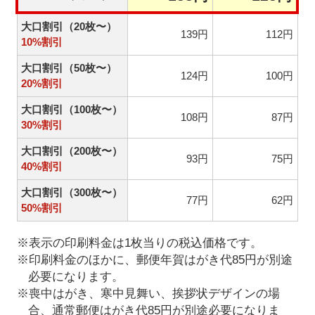
大口割引（20枚〜）
139円
112円
10%割引
大口割引（50枚〜）
124円
100円
20%割引
大口割引（100枚〜）
108円
87円
30%割引
大口割引（200枚〜）
93円
75円
40%割引
大口割引（300枚〜）
77円
62円
50%割引
※表示の印刷料金は1枚当りの税込価格です。
※印刷料金のほかに、郵便年賀はがき代85円が別途
必要になります。
※喪中はがき、寒中見舞い、挨拶状デザインの場
合、通常郵便はがき代85円が別途必要になりま