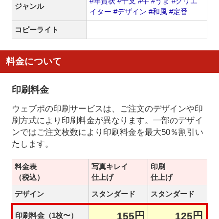
#年賀状
#干支
#午
#うま
#クリエ
ジャンル
イター
#デザイン
#和風
#定番
コピーライト
料金について
印刷料金
ウェブポの印刷サービスは、ご注文のデザインや印
刷方式により印刷料金が異なります。一部のデザイ
ンではご注文枚数により印刷料金を最大50％割引い
たします。
料金表
写真キレイ
印刷
（税込）
仕上げ
仕上げ
デザイン
スタンダード
スタンダード
155円
125円
印刷料金（1枚〜）