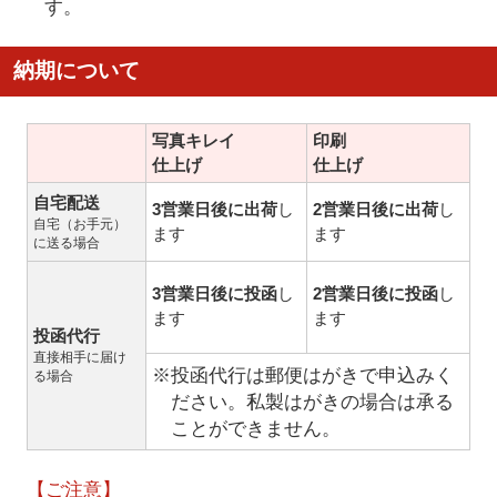
す。
納期について
写真キレイ
印刷
仕上げ
仕上げ
自宅配送
3営業日後に出荷
し
2営業日後に出荷
し
自宅（お手元）
ます
ます
に送る場合
3営業日後に投函
し
2営業日後に投函
し
ます
ます
投函代行
直接相手に届け
※投函代行は郵便はがきで申込みく
る場合
ださい。私製はがきの場合は承る
ことができません。
【ご注意】