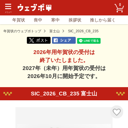
0
年賀状
喪中
寒中
挨拶状
推しから届く
年賀状のウェブポトップ
富士山
SIC_2026_CB_235
2026年用年賀状の受付は
終了いたしました。
2027年（未年）用年賀状の受付は
2026年10月に開始予定です。
SIC_2026_CB_235 富士山
気に入り