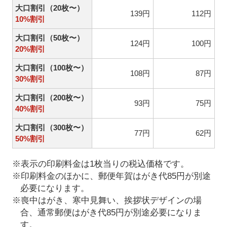
大口割引（20枚〜）
139円
112円
10%割引
大口割引（50枚〜）
124円
100円
20%割引
大口割引（100枚〜）
108円
87円
30%割引
大口割引（200枚〜）
93円
75円
40%割引
大口割引（300枚〜）
77円
62円
50%割引
※表示の印刷料金は1枚当りの税込価格です。
※印刷料金のほかに、郵便年賀はがき代85円が別途
必要になります。
※喪中はがき、寒中見舞い、挨拶状デザインの場
合、通常郵便はがき代85円が別途必要になりま
す。