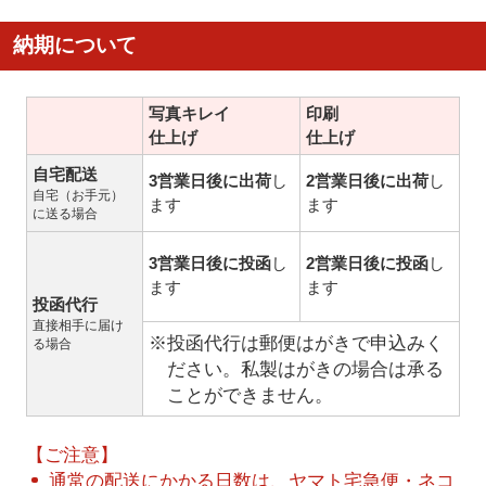
納期について
写真キレイ
印刷
仕上げ
仕上げ
自宅配送
3営業日後に出荷
し
2営業日後に出荷
し
自宅（お手元）
ます
ます
に送る場合
3営業日後に投函
し
2営業日後に投函
し
ます
ます
投函代行
直接相手に届け
※投函代行は郵便はがきで申込みく
る場合
ださい。私製はがきの場合は承る
ことができません。
【ご注意】
通常の配送にかかる日数は、ヤマト宅急便・ネコ