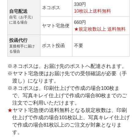
330円
ネコポス
10枚以上送料無料
自宅配送
自宅（お手元）
660円
に送る場合
ヤマト宅急便
★規定枚数以上 送料無料
投函代行
ポスト投函
不要
直接相手に届け
る場合
※ネコポスは、お届け先のポストへ配達されます。
※ヤマト宅急便はお届け先での受領確認が必要（手
渡し）になります。
※ネコポスは、印刷仕上げで作成の場合100枚ま
で、写真キレイ仕上げで作成の場合80枚までのご
注文でご利用いただけます。
★
ヤマト宅急便の送料無料となる規定枚数は、印刷
仕上げで作成の場合101枚以上、写真キレイ仕上げ
で作成の場合81枚以上のご注文が対象となりま
す。