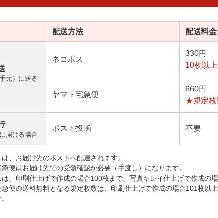
配送方法
配送料金
330円
ネコポス
10枚以
送
手元）に送る
660円
ヤマト宅急便
★規定枚
行
ポスト投函
不要
に届ける場合
スは、お届け先のポストへ配達されます。
宅急便はお届け先での受領確認が必要（手渡し）になります。
スは、印刷仕上げで作成の場合100枚まで、写真キレイ仕上げで作成の場
宅急便の送料無料となる規定枚数は、印刷仕上げで作成の場合101枚以
す。