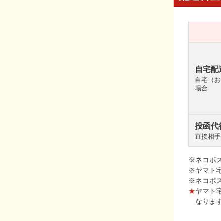
自宅配
自宅（お
場合
投函代
直接相手
※ネコポ
※ヤマト
※ネコポ
★
ヤマト
なりま