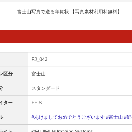
富士山写真で送る年賀状 【写真素材利用料無料】
FJ_043
ン区分
富士山
分
スタンダード
イター
FFIS
ル
#あけましておめでとうございます
#富士山
#
ライト
©FUJIFILM Imaging Systems