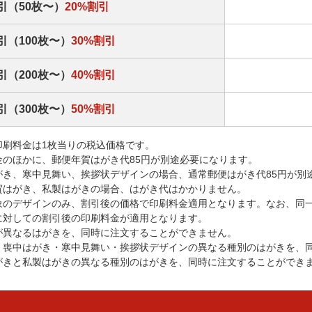
引（50枚〜）
20%割引
引（100枚〜）
30%割引
引（200枚〜）
40%割引
引（300枚〜）
50%割引
印刷料金は1枚当りの税込価格です。
金のほかに、郵便年賀はがき代85円が別途必要になります。
がき、寒中見舞い、挨拶状デザインの場合、通常郵便はがき代85円が別
賀はがき、私製はがきの場合、はがき代はかかりません。
象のデザインのみ、割引後の価格で印刷料金適用となります。なお、同
に対しての割引後の印刷料金が適用となります。
が異なるはがきを、同時に注文することができません。
・喪中はがき・寒中見舞い・挨拶状デザインの異なる種別のはがきを、
がきと私製はがきの異なる種別のはがきを、同時に注文することができ