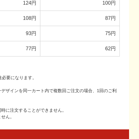
124円
100円
108円
87円
93円
75円
77円
62円
途必要になります。
一デザインを同一カート内で複数回ご注文の場合、1回のご利
同時に注文することができません。
ません。