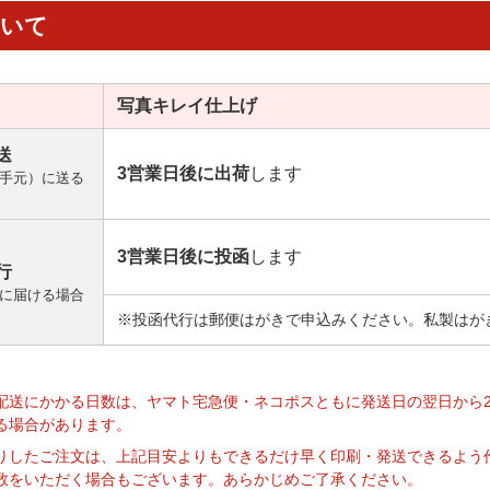
ついて
写真キレイ
仕上げ
送
3営業日後に出荷
します
手元）に送る
3営業日後に投函
します
行
に届ける場合
※投函代行は郵便はがきで申込みください。私製はが
】
配送にかかる日数は、ヤマト宅急便・ネコポスともに発送日の翌日から
る場合があります。
りしたご注文は、上記目安よりもできるだけ早く印刷・発送できるよう
数をいただく場合もございます。あらかじめご了承ください。