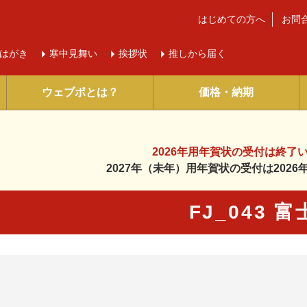
はじめての方へ
お問
はがき
寒中
見舞い
挨拶状
推しから届く
ウェブポとは？
価格・納期
2026年用年賀状の受付は
終了
2027年（未年）用年賀状の受付は
202
FJ_043 
に入り