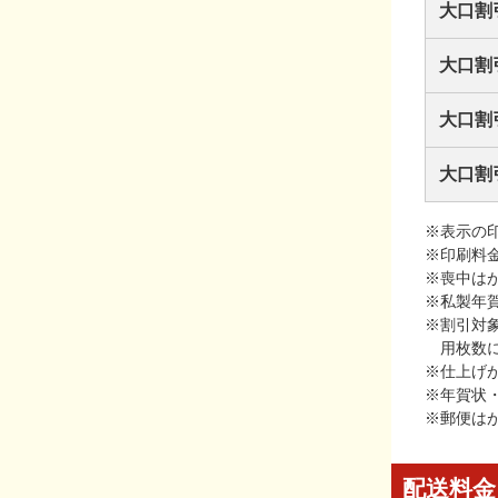
大口割
大口割
大口割
大口割
※表示の
※印刷料
※喪中は
※私製年
※割引対
用枚数
※仕上げ
※年賀状
※郵便は
配送料金