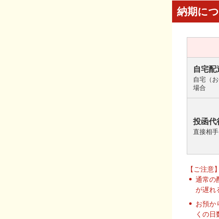
納期に
自宅配
自宅（お
場合
投函代
直接相手
【ご注意
通常の
が遅れ
お預か
くの日