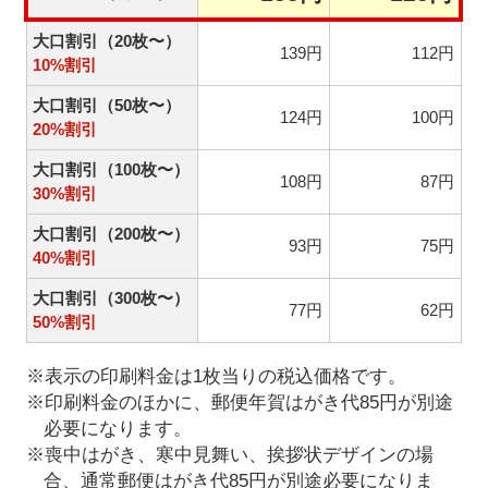
大口割引（20枚〜）
139円
112円
10%割引
大口割引（50枚〜）
124円
100円
20%割引
大口割引（100枚〜）
108円
87円
30%割引
大口割引（200枚〜）
93円
75円
40%割引
大口割引（300枚〜）
77円
62円
50%割引
※表示の印刷料金は1枚当りの税込価格です。
※印刷料金のほかに、郵便年賀はがき代85円が別途
必要になります。
※喪中はがき、寒中見舞い、挨拶状デザインの場
合、通常郵便はがき代85円が別途必要になりま