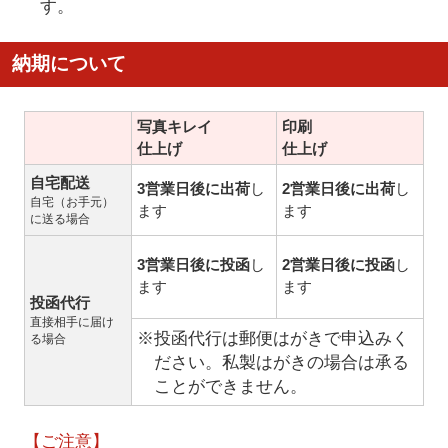
す。
納期について
写真キレイ
印刷
仕上げ
仕上げ
自宅配送
3営業日後に出荷
し
2営業日後に出荷
し
自宅（お手元）
ます
ます
に送る場合
3営業日後に投函
し
2営業日後に投函
し
ます
ます
投函代行
直接相手に届け
※投函代行は郵便はがきで申込みく
る場合
ださい。私製はがきの場合は承る
ことができません。
【ご注意】