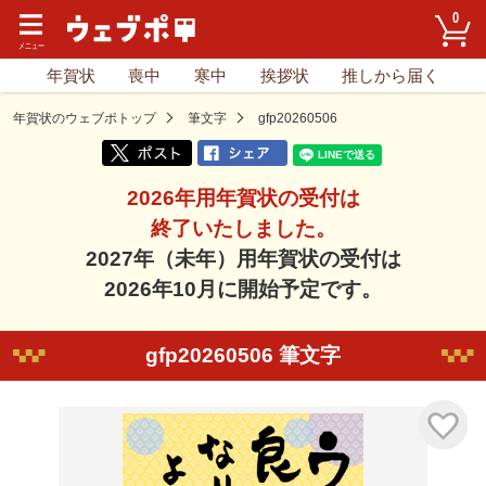
0
年賀状
喪中
寒中
挨拶状
推しから届く
年賀状のウェブポトップ
筆文字
gfp20260506
2026年用年賀状の受付は
終了いたしました。
2027年（未年）用年賀状の受付は
2026年10月に開始予定です。
gfp20260506 筆文字
気に入り