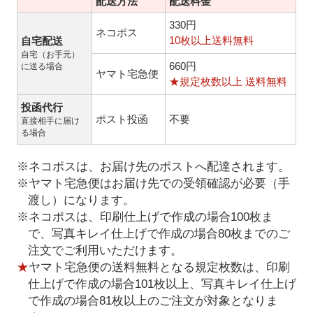
配送方法
配送料金
330円
ネコポス
10枚以上送料無料
自宅配送
自宅（お手元）
660円
に送る場合
ヤマト宅急便
★規定枚数以上 送料無料
投函代行
ポスト投函
不要
直接相手に届け
る場合
※ネコポスは、お届け先のポストへ配達されます。
※ヤマト宅急便はお届け先での受領確認が必要（手
渡し）になります。
※ネコポスは、印刷仕上げで作成の場合100枚ま
で、写真キレイ仕上げで作成の場合80枚までのご
注文でご利用いただけます。
★
ヤマト宅急便の送料無料となる規定枚数は、印刷
仕上げで作成の場合101枚以上、写真キレイ仕上げ
で作成の場合81枚以上のご注文が対象となりま