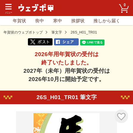
0
年賀状
喪中
寒中
挨拶状
推しから届く
年賀状のウェブポトップ
筆文字
26S_H01_TR01
2026年用年賀状の受付は
終了いたしました。
2027年（未年）用年賀状の受付は
2026年10月に開始予定です。
26S_H01_TR01 筆文字
気に入り