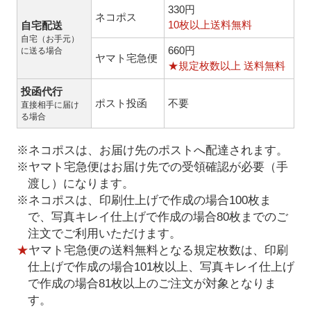
330円
ネコポス
10枚以上送料無料
自宅配送
自宅（お手元）
660円
に送る場合
ヤマト宅急便
★規定枚数以上 送料無料
投函代行
ポスト投函
不要
直接相手に届け
る場合
※ネコポスは、お届け先のポストへ配達されます。
※ヤマト宅急便はお届け先での受領確認が必要（手
渡し）になります。
※ネコポスは、印刷仕上げで作成の場合100枚ま
で、写真キレイ仕上げで作成の場合80枚までのご
注文でご利用いただけます。
★
ヤマト宅急便の送料無料となる規定枚数は、印刷
仕上げで作成の場合101枚以上、写真キレイ仕上げ
で作成の場合81枚以上のご注文が対象となりま
す。