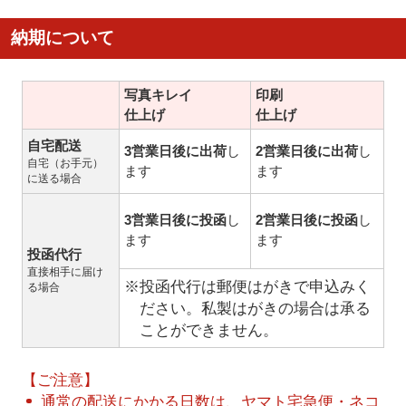
納期について
写真キレイ
印刷
仕上げ
仕上げ
自宅配送
3営業日後に出荷
し
2営業日後に出荷
し
自宅（お手元）
ます
ます
に送る場合
3営業日後に投函
し
2営業日後に投函
し
ます
ます
投函代行
直接相手に届け
※投函代行は郵便はがきで申込みく
る場合
ださい。私製はがきの場合は承る
ことができません。
【ご注意】
通常の配送にかかる日数は、ヤマト宅急便・ネコ