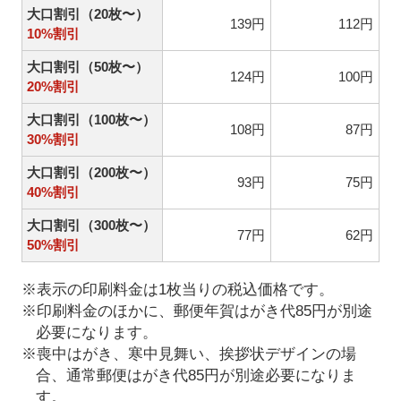
大口割引（20枚〜）
139円
112円
10%割引
大口割引（50枚〜）
124円
100円
20%割引
大口割引（100枚〜）
108円
87円
30%割引
大口割引（200枚〜）
93円
75円
40%割引
大口割引（300枚〜）
77円
62円
50%割引
※表示の印刷料金は1枚当りの税込価格です。
※印刷料金のほかに、郵便年賀はがき代85円が別途
必要になります。
※喪中はがき、寒中見舞い、挨拶状デザインの場
合、通常郵便はがき代85円が別途必要になりま
す。