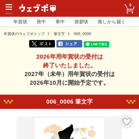
0
年賀状
喪中
寒中
挨拶状
推しから届く
年賀状のウェブポトップ
筆文字
006_0006
2026年用年賀状の受付は
終了いたしました。
2027年（未年）用年賀状の受付は
2026年10月に開始予定です。
006_0006 筆文字
気に入り