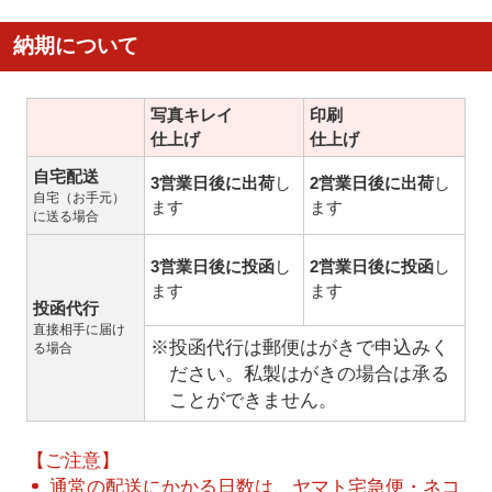
納期について
写真キレイ
印刷
仕上げ
仕上げ
自宅配送
3営業日後に出荷
し
2営業日後に出荷
し
自宅（お手元）
ます
ます
に送る場合
3営業日後に投函
し
2営業日後に投函
し
ます
ます
投函代行
直接相手に届け
※投函代行は郵便はがきで申込みく
る場合
ださい。私製はがきの場合は承る
ことができません。
【ご注意】
通常の配送にかかる日数は、ヤマト宅急便・ネコ