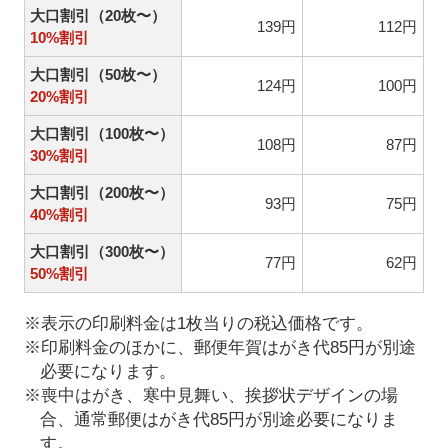
大口割引（20枚〜）
139円
112円
10%割引
大口割引（50枚〜）
124円
100円
20%割引
大口割引（100枚〜）
108円
87円
30%割引
大口割引（200枚〜）
93円
75円
40%割引
大口割引（300枚〜）
77円
62円
50%割引
※表示の印刷料金は1枚当りの税込価格です。
※印刷料金のほかに、郵便年賀はがき代85円が別途
必要になります。
※喪中はがき、寒中見舞い、挨拶状デザインの場
合、通常郵便はがき代85円が別途必要になりま
す。