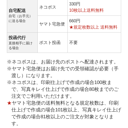
330円
ネコポス
10枚以上送料無料
自宅配送
自宅（お手元）
660円
に送る場合
ヤマト宅急便
★規定枚数以上 送料無料
投函代行
ポスト投函
不要
直接相手に届け
る場合
※ネコポスは、お届け先のポストへ配達されます。
※ヤマト宅急便はお届け先での受領確認が必要（手
渡し）になります。
※ネコポスは、印刷仕上げで作成の場合100枚ま
で、写真キレイ仕上げで作成の場合80枚までのご
注文でご利用いただけます。
★
ヤマト宅急便の送料無料となる規定枚数は、印刷
仕上げで作成の場合101枚以上、写真キレイ仕上げ
で作成の場合81枚以上のご注文が対象となりま
す。