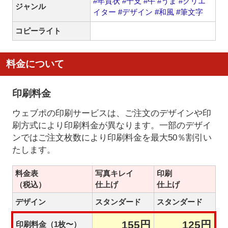
#年賀状
#干支
#午
#うま
#クリエ
ジャンル
イター
#デザイン
#和風
#筆文字
コピーライト
料金について
印刷料金
ウェブポの印刷サービスは、ご注文のデザインや印
刷方式により印刷料金が異なります。一部のデザイ
ンではご注文枚数により印刷料金を最大50％割引い
たします。
料金表
写真キレイ
印刷
（税込）
仕上げ
仕上げ
デザイン
スタンダード
スタンダード
155円
125円
印刷料金（1枚〜）