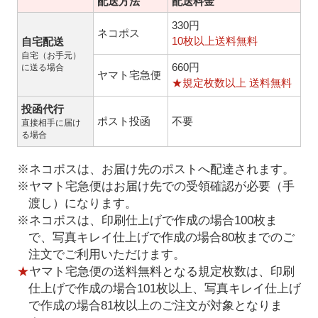
配送方法
配送料金
330円
ネコポス
10枚以上送料無料
自宅配送
自宅（お手元）
660円
に送る場合
ヤマト宅急便
★規定枚数以上 送料無料
投函代行
ポスト投函
不要
直接相手に届け
る場合
※ネコポスは、お届け先のポストへ配達されます。
※ヤマト宅急便はお届け先での受領確認が必要（手
渡し）になります。
※ネコポスは、印刷仕上げで作成の場合100枚ま
で、写真キレイ仕上げで作成の場合80枚までのご
注文でご利用いただけます。
★
ヤマト宅急便の送料無料となる規定枚数は、印刷
仕上げで作成の場合101枚以上、写真キレイ仕上げ
で作成の場合81枚以上のご注文が対象となりま