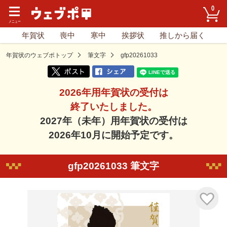
0
年賀状
喪中
寒中
挨拶状
推しから届く
年賀状のウェブポトップ
筆文字
gfp20261033
2026年用年賀状の受付は
終了いたしました。
2027年（未年）用年賀状の受付は
2026年10月に開始予定です。
gfp20261033 筆文字
気に入り