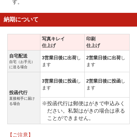
す。
納期について
写真キレイ
印刷
仕上げ
仕上げ
自宅配送
3営業日後に出荷
し
2営業日後に出荷
し
自宅（お手元）
ます
ます
に送る場合
3営業日後に投函
し
2営業日後に投函
し
ます
ます
投函代行
直接相手に届け
※投函代行は郵便はがきで申込みく
る場合
ださい。私製はがきの場合は承る
ことができません。
【ご注意】