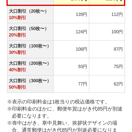
大口割引（20枚〜）
139円
112円
10%割引
大口割引（50枚〜）
124円
100円
20%割引
大口割引（100枚〜）
108円
87円
30%割引
大口割引（200枚〜）
93円
75円
40%割引
大口割引（300枚〜）
77円
62円
50%割引
※表示の印刷料金は1枚当りの税込価格です。
※印刷料金のほかに、郵便年賀はがき代85円が別途
必要になります。
※喪中はがき、寒中見舞い、挨拶状デザインの場
合、通常郵便はがき代85円が別途必要になりま