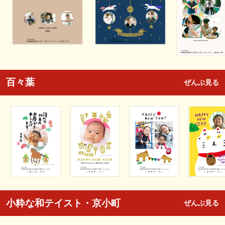
百々葉
ぜんぶ見る
小粋な和テイスト・京小町
ぜんぶ見る