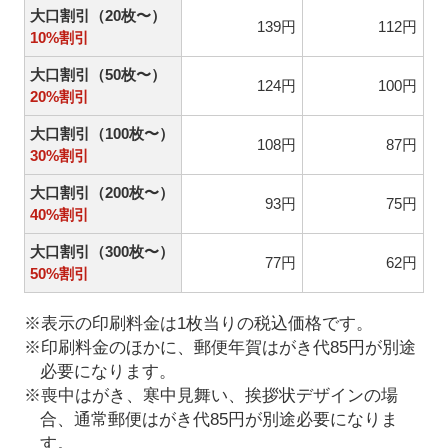
大口割引（20枚〜）
139円
112円
10%割引
大口割引（50枚〜）
124円
100円
20%割引
大口割引（100枚〜）
108円
87円
30%割引
大口割引（200枚〜）
93円
75円
40%割引
大口割引（300枚〜）
77円
62円
50%割引
※表示の印刷料金は1枚当りの税込価格です。
※印刷料金のほかに、郵便年賀はがき代85円が別途
必要になります。
※喪中はがき、寒中見舞い、挨拶状デザインの場
合、通常郵便はがき代85円が別途必要になりま
す。