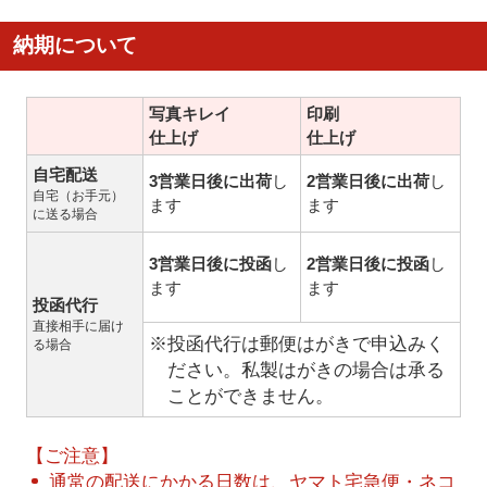
納期について
写真キレイ
印刷
仕上げ
仕上げ
自宅配送
3営業日後に出荷
し
2営業日後に出荷
し
自宅（お手元）
ます
ます
に送る場合
3営業日後に投函
し
2営業日後に投函
し
ます
ます
投函代行
直接相手に届け
※投函代行は郵便はがきで申込みく
る場合
ださい。私製はがきの場合は承る
ことができません。
【ご注意】
通常の配送にかかる日数は、ヤマト宅急便・ネコ