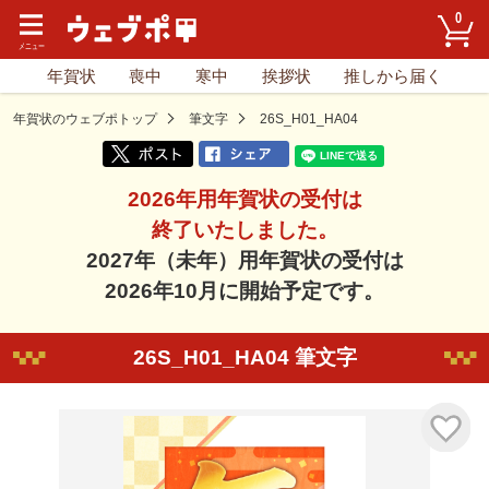
0
年賀状
喪中
寒中
挨拶状
推しから届く
年賀状のウェブポトップ
筆文字
26S_H01_HA04
2026年用年賀状の受付は
終了いたしました。
2027年（未年）用年賀状の受付は
2026年10月に開始予定です。
26S_H01_HA04 筆文字
気に入り