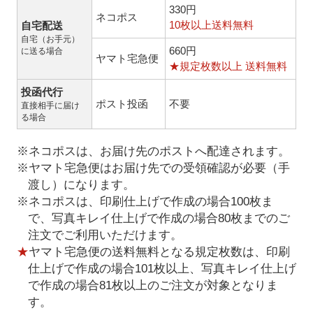
330円
ネコポス
10枚以上送料無料
自宅配送
自宅（お手元）
660円
に送る場合
ヤマト宅急便
★規定枚数以上 送料無料
投函代行
ポスト投函
不要
直接相手に届け
る場合
※ネコポスは、お届け先のポストへ配達されます。
※ヤマト宅急便はお届け先での受領確認が必要（手
渡し）になります。
※ネコポスは、印刷仕上げで作成の場合100枚ま
で、写真キレイ仕上げで作成の場合80枚までのご
注文でご利用いただけます。
★
ヤマト宅急便の送料無料となる規定枚数は、印刷
仕上げで作成の場合101枚以上、写真キレイ仕上げ
で作成の場合81枚以上のご注文が対象となりま
す。