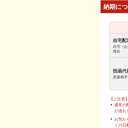
納期に
自宅配
自宅（お
場合
投函代
直接相手
【ご注意
通常の
が遅れ
お預か
くの日