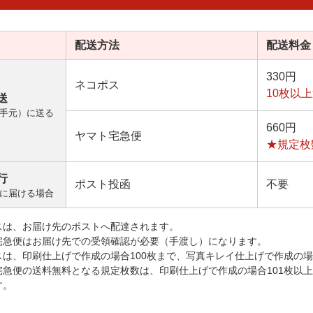
配送方法
配送料金
330円
ネコポス
10枚以
送
手元）に送る
660円
ヤマト宅急便
★規定枚
行
ポスト投函
不要
に届ける場合
スは、お届け先のポストへ配達されます。
宅急便はお届け先での受領確認が必要（手渡し）になります。
スは、印刷仕上げで作成の場合100枚まで、写真キレイ仕上げで作成の場
宅急便の送料無料となる規定枚数は、印刷仕上げで作成の場合101枚以
す。