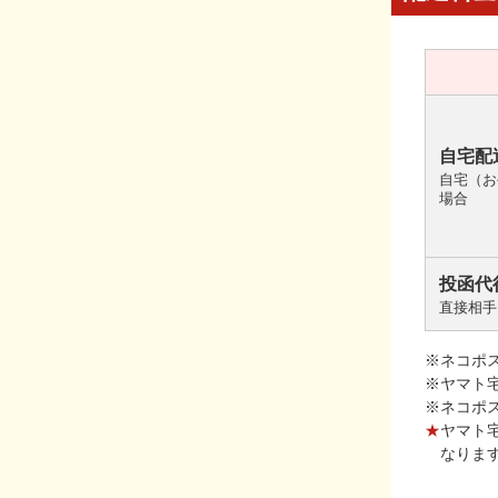
自宅配
自宅（お
場合
投函代
直接相手
※ネコポ
※ヤマト
※ネコポ
★
ヤマト
なりま