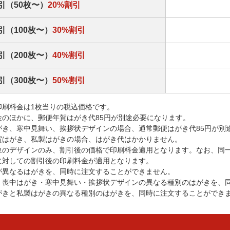
引（50枚〜）
20%割引
引（100枚〜）
30%割引
引（200枚〜）
40%割引
引（300枚〜）
50%割引
印刷料金は1枚当りの税込価格です。
金のほかに、郵便年賀はがき代85円が別途必要になります。
がき、寒中見舞い、挨拶状デザインの場合、通常郵便はがき代85円が別
賀はがき、私製はがきの場合、はがき代はかかりません。
象のデザインのみ、割引後の価格で印刷料金適用となります。なお、同
に対しての割引後の印刷料金が適用となります。
が異なるはがきを、同時に注文することができません。
・喪中はがき・寒中見舞い・挨拶状デザインの異なる種別のはがきを、
がきと私製はがきの異なる種別のはがきを、同時に注文することができ