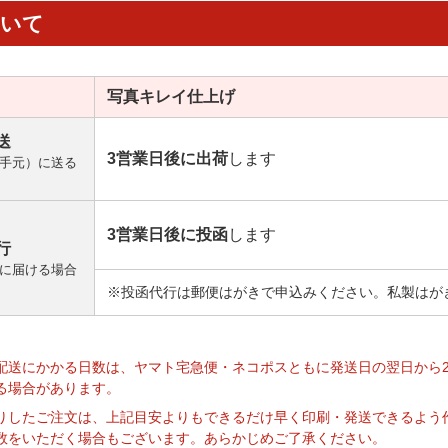
ついて
写真キレイ
仕上げ
送
3営業日後に出荷
します
手元）に送る
3営業日後に投函
します
行
に届ける場合
※投函代行は郵便はがきで申込みください。私製はが
】
配送にかかる日数は、ヤマト宅急便・ネコポスともに発送日の翌日から
る場合があります。
りしたご注文は、上記目安よりもできるだけ早く印刷・発送できるよう
数をいただく場合もございます。あらかじめご了承ください。