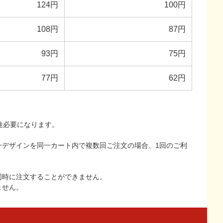
124円
100円
108円
87円
93円
75円
77円
62円
途必要になります。
一デザインを同一カート内で複数回ご注文の場合、1回のご利
同時に注文することができません。
ません。