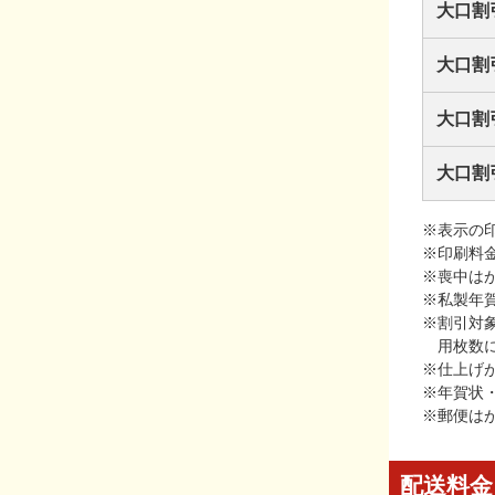
大口割
大口割
大口割
大口割
※表示の
※印刷料
※喪中は
※私製年
※割引対
用枚数
※仕上げ
※年賀状
※郵便は
配送料金