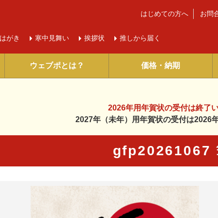
はじめての方へ
お問
はがき
寒中
見舞い
挨拶状
推しから届く
ウェブポとは？
価格・納期
2026年用年賀状の受付は
終了
2027年（未年）用年賀状の受付は
202
gfp2026106
に入り