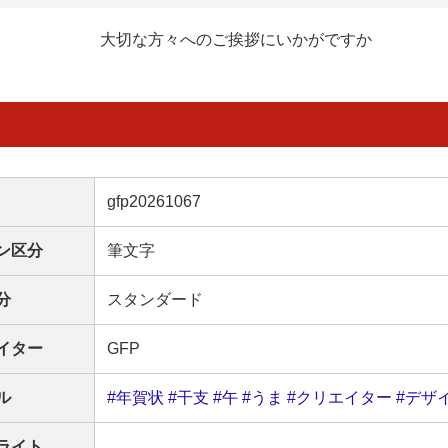
大切な方々へのご挨拶にいかがですか
gfp20261067
ン区分
筆文字
分
スタンダード
イター
GFP
ル
#年賀状
#干支
#午
#うま
#クリエイター
#デザ
ライト