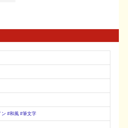
イン
#和風
#筆文字