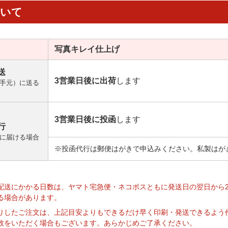
ついて
写真キレイ
仕上げ
送
3営業日後に出荷
します
手元）に送る
3営業日後に投函
します
行
に届ける場合
※投函代行は郵便はがきで申込みください。私製はが
】
配送にかかる日数は、ヤマト宅急便・ネコポスともに発送日の翌日から
る場合があります。
りしたご注文は、上記目安よりもできるだけ早く印刷・発送できるよう
数をいただく場合もございます。あらかじめご了承ください。