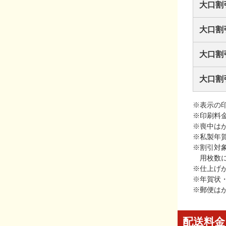
大口割
大口割
大口割
大口割
※表示の
※印刷料
※喪中は
※私製年
※割引対
用枚数
※仕上げ
※年賀状
※郵便は
配送料金