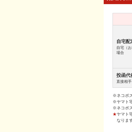
自宅配
自宅（お
場合
投函代
直接相手
※ネコポ
※ヤマト
※ネコポ
★
ヤマト
なりま