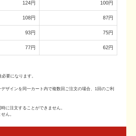
124円
100円
108円
87円
93円
75円
77円
62円
途必要になります。
一デザインを同一カート内で複数回ご注文の場合、1回のご利
同時に注文することができません。
ません。