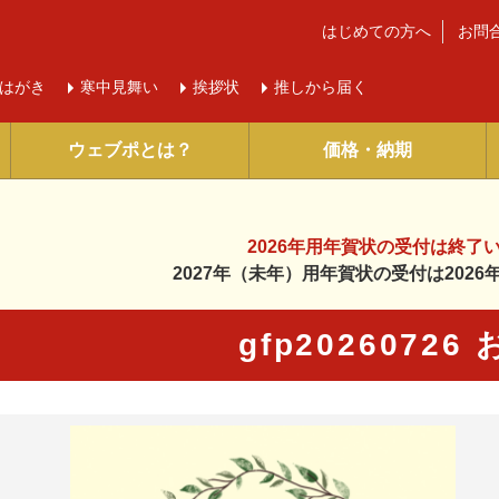
はじめての方へ
お問
はがき
寒中
見舞い
挨拶状
推しから届く
ウェブポとは？
価格・納期
2026年用年賀状の受付は
終了
2027年（未年）用年賀状の受付は
202
gfp20260726
に入り