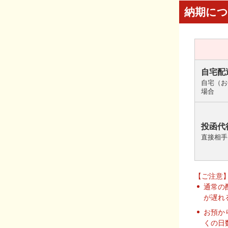
納期に
自宅配
自宅（お
場合
投函代
直接相手
【ご注意
通常の
が遅れ
お預か
くの日