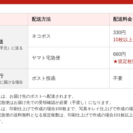
配送方法
配送料金
330円
ネコポス
10枚以
送
手元）に送る
660円
ヤマト宅急便
★規定枚
行
ポスト投函
不要
に届ける場合
スは、お届け先のポストへ配達されます。
宅急便はお届け先での受領確認が必要（手渡し）になります。
スは、印刷仕上げで作成の場合100枚まで、写真キレイ仕上げで作成の場
宅急便の送料無料となる規定枚数は、印刷仕上げで作成の場合101枚以
す。