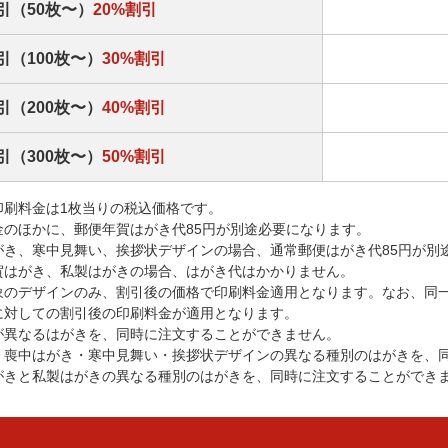
引（50枚〜）
20%割引
引（100枚〜）
30%割引
引（200枚〜）
40%割引
引（300枚〜）
50%割引
印刷料金は1枚当りの税込価格です。
金のほかに、郵便年賀はがき代85円が別途必要になります。
がき、寒中見舞い、挨拶状デザインの場合、通常郵便はがき代85円が別
賀はがき、私製はがきの場合、はがき代はかかりません。
象のデザインのみ、割引後の価格で印刷料金適用となります。なお、同
に対しての割引後の印刷料金が適用となります。
が異なるはがきを、同時に注文することができません。
・喪中はがき・寒中見舞い・挨拶状デザインの異なる種別のはがきを、
がきと私製はがきの異なる種別のはがきを、同時に注文することができ