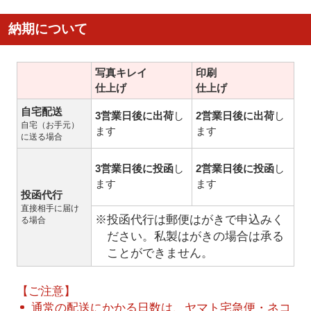
納期について
写真キレイ
印刷
仕上げ
仕上げ
自宅配送
3営業日後に出荷
し
2営業日後に出荷
し
自宅（お手元）
ます
ます
に送る場合
3営業日後に投函
し
2営業日後に投函
し
ます
ます
投函代行
直接相手に届け
※投函代行は郵便はがきで申込みく
る場合
ださい。私製はがきの場合は承る
ことができません。
【ご注意】
通常の配送にかかる日数は、ヤマト宅急便・ネコ