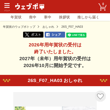
0
年賀状
喪中
寒中
挨拶状
推しから届く
年賀状のウェブポトップ
おしゃれ
26S_F07_HA03
2026年用年賀状の受付は
終了いたしました。
2027年（未年）用年賀状の受付は
2026年10月に開始予定です。
26S_F07_HA03 おしゃれ
気に入り