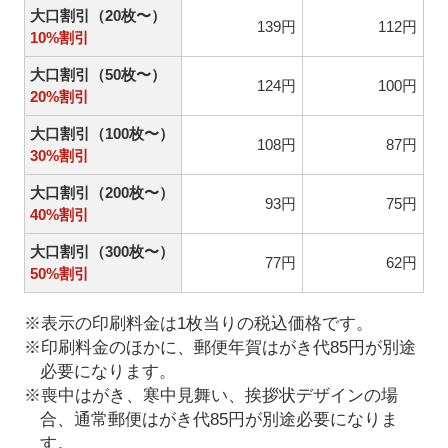
大口割引（20枚〜）
139円
112円
10%割引
大口割引（50枚〜）
124円
100円
20%割引
大口割引（100枚〜）
108円
87円
30%割引
大口割引（200枚〜）
93円
75円
40%割引
大口割引（300枚〜）
77円
62円
50%割引
※表示の印刷料金は1枚当りの税込価格です。
※印刷料金のほかに、郵便年賀はがき代85円が別途
必要になります。
※喪中はがき、寒中見舞い、挨拶状デザインの場
合、通常郵便はがき代85円が別途必要になりま
す。