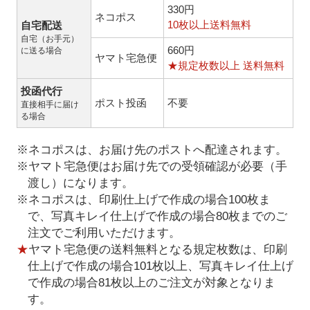
330円
ネコポス
10枚以上送料無料
自宅配送
自宅（お手元）
660円
に送る場合
ヤマト宅急便
★規定枚数以上 送料無料
投函代行
ポスト投函
不要
直接相手に届け
る場合
※ネコポスは、お届け先のポストへ配達されます。
※ヤマト宅急便はお届け先での受領確認が必要（手
渡し）になります。
※ネコポスは、印刷仕上げで作成の場合100枚ま
で、写真キレイ仕上げで作成の場合80枚までのご
注文でご利用いただけます。
★
ヤマト宅急便の送料無料となる規定枚数は、印刷
仕上げで作成の場合101枚以上、写真キレイ仕上げ
で作成の場合81枚以上のご注文が対象となりま
す。