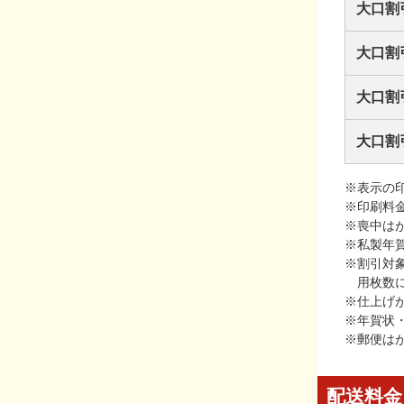
大口割
大口割
大口割
大口割
※表示の
※印刷料
※喪中は
※私製年
※割引対
用枚数
※仕上げ
※年賀状
※郵便は
配送料金