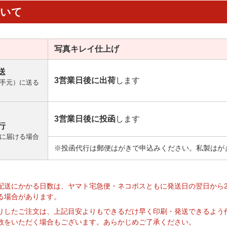
ついて
写真キレイ
仕上げ
送
3営業日後に出荷
します
手元）に送る
3営業日後に投函
します
行
に届ける場合
※投函代行は郵便はがきで申込みください。私製はが
】
配送にかかる日数は、ヤマト宅急便・ネコポスともに発送日の翌日から
る場合があります。
りしたご注文は、上記目安よりもできるだけ早く印刷・発送できるよう
数をいただく場合もございます。あらかじめご了承ください。