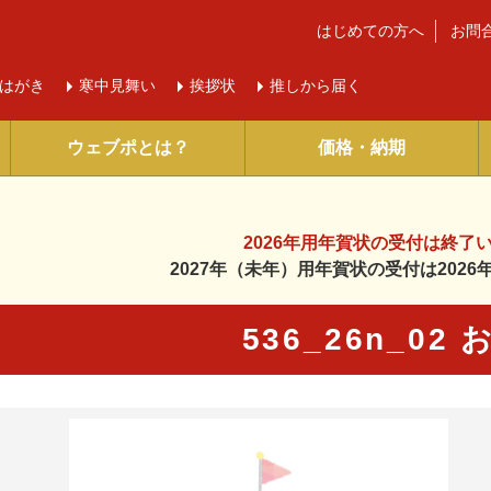
はじめての方へ
お問
はがき
寒中
見舞い
挨拶状
推しから届く
ウェブポとは？
価格・納期
2026年用年賀状の受付は
終了
2027年（未年）用年賀状の受付は
202
536_26n_02
に入り