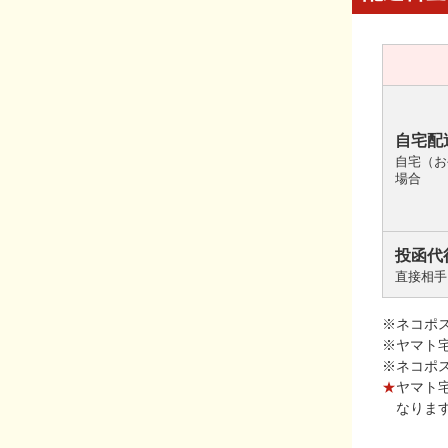
自宅配
自宅（お
場合
投函代
直接相手
※ネコポ
※ヤマト
※ネコポ
★
ヤマト
なりま