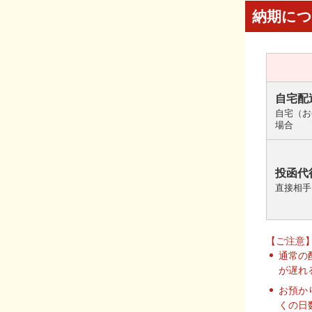
納期に
自宅配
自宅（お
場合
投函代
直接相手
【ご注意
通常の
が遅れ
お預か
くの日