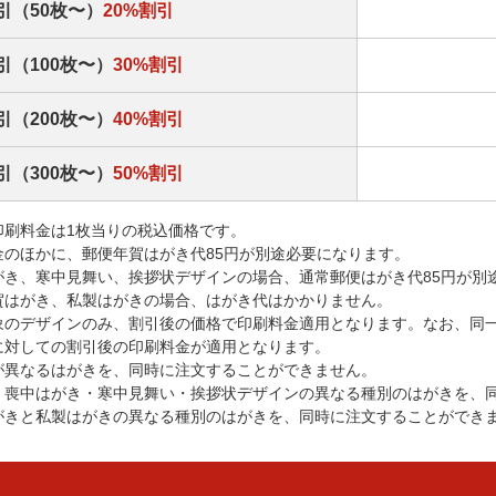
引（50枚〜）
20%割引
引（100枚〜）
30%割引
引（200枚〜）
40%割引
引（300枚〜）
50%割引
印刷料金は1枚当りの税込価格です。
金のほかに、郵便年賀はがき代85円が別途必要になります。
がき、寒中見舞い、挨拶状デザインの場合、通常郵便はがき代85円が別
賀はがき、私製はがきの場合、はがき代はかかりません。
象のデザインのみ、割引後の価格で印刷料金適用となります。なお、同
に対しての割引後の印刷料金が適用となります。
が異なるはがきを、同時に注文することができません。
・喪中はがき・寒中見舞い・挨拶状デザインの異なる種別のはがきを、
がきと私製はがきの異なる種別のはがきを、同時に注文することができ