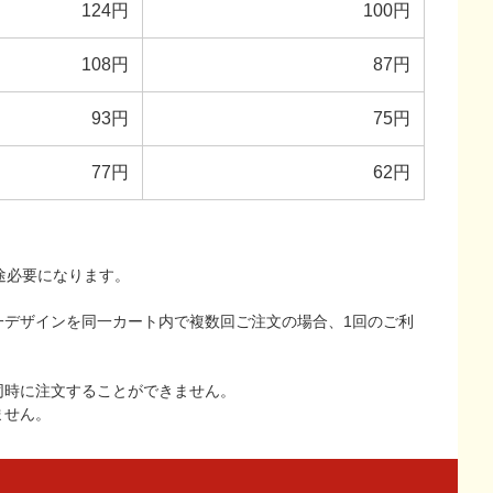
124円
100円
108円
87円
93円
75円
77円
62円
途必要になります。
一デザインを同一カート内で複数回ご注文の場合、1回のご利
同時に注文することができません。
ません。