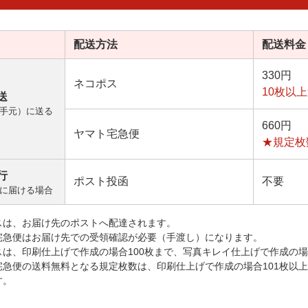
配送方法
配送料金
330円
ネコポス
10枚以
送
手元）に送る
660円
ヤマト宅急便
★規定枚
行
ポスト投函
不要
に届ける場合
スは、お届け先のポストへ配達されます。
宅急便はお届け先での受領確認が必要（手渡し）になります。
スは、印刷仕上げで作成の場合100枚まで、写真キレイ仕上げで作成の場
宅急便の送料無料となる規定枚数は、印刷仕上げで作成の場合101枚以
す。