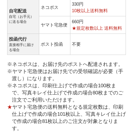
330円
ネコポス
10枚以上送料無料
自宅配送
自宅（お手元）
660円
に送る場合
ヤマト宅急便
★規定枚数以上 送料無料
投函代行
ポスト投函
不要
直接相手に届け
る場合
※ネコポスは、お届け先のポストへ配達されます。
※ヤマト宅急便はお届け先での受領確認が必要（手
渡し）になります。
※ネコポスは、印刷仕上げで作成の場合100枚ま
で、写真キレイ仕上げで作成の場合80枚までのご
注文でご利用いただけます。
★
ヤマト宅急便の送料無料となる規定枚数は、印刷
仕上げで作成の場合101枚以上、写真キレイ仕上げ
で作成の場合81枚以上のご注文が対象となりま
す。