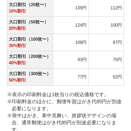
大口割引（20枚〜）
139円
112円
10%割引
大口割引（50枚〜）
124円
100円
20%割引
大口割引（100枚〜）
108円
87円
30%割引
大口割引（200枚〜）
93円
75円
40%割引
大口割引（300枚〜）
77円
62円
50%割引
※表示の印刷料金は1枚当りの税込価格です。
※印刷料金のほかに、郵便年賀はがき代85円が別途
必要になります。
※喪中はがき、寒中見舞い、挨拶状デザインの場
合、通常郵便はがき代85円が別途必要になりま
す。