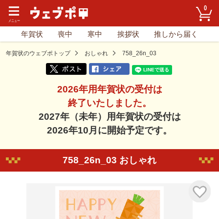
0
年賀状
喪中
寒中
挨拶状
推しから届く
年賀状のウェブポトップ
おしゃれ
758_26n_03
2026年用年賀状の受付は
終了いたしました。
2027年（未年）用年賀状の受付は
2026年10月に開始予定です。
758_26n_03 おしゃれ
気に入り