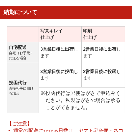
納期について
写真キレイ
印刷
仕上げ
仕上げ
自宅配送
3営業日後に出荷
し
2営業日後に出荷
し
自宅（お手元）
ます
ます
に送る場合
3営業日後に投函
し
2営業日後に投函
し
ます
ます
投函代行
直接相手に届け
※投函代行は郵便はがきで申込みく
る場合
ださい。私製はがきの場合は承る
ことができません。
【ご注意】
通常の配送にかかる日数は、ヤマト宅急便・ネコ