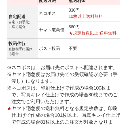
配送方法
配送料金
330円
ネコポス
10枚以上送料無料
自宅配送
自宅（お手元）
660円
に送る場合
ヤマト宅急便
★規定枚数以上 送料無料
投函代行
ポスト投函
不要
直接相手に届け
る場合
※ネコポスは、お届け先のポストへ配達されます。
※ヤマト宅急便はお届け先での受領確認が必要（手
渡し）になります。
※ネコポスは、印刷仕上げで作成の場合100枚ま
で、写真キレイ仕上げで作成の場合80枚までのご
注文でご利用いただけます。
★
ヤマト宅急便の送料無料となる規定枚数は、印刷
仕上げで作成の場合101枚以上、写真キレイ仕上げ
で作成の場合81枚以上のご注文が対象となりま