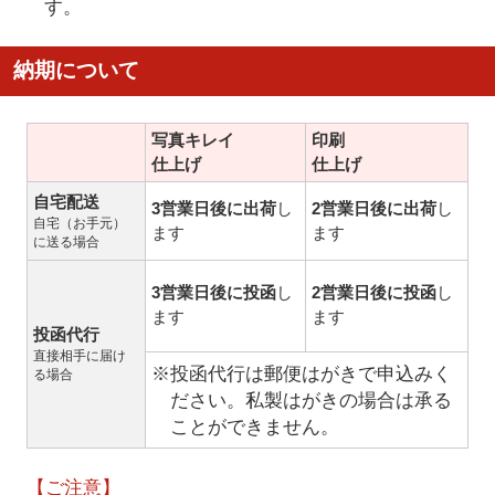
す。
納期について
写真キレイ
印刷
仕上げ
仕上げ
自宅配送
3営業日後に出荷
し
2営業日後に出荷
し
自宅（お手元）
ます
ます
に送る場合
3営業日後に投函
し
2営業日後に投函
し
ます
ます
投函代行
直接相手に届け
※投函代行は郵便はがきで申込みく
る場合
ださい。私製はがきの場合は承る
ことができません。
【ご注意】