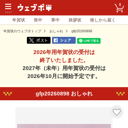
0
年賀状
喪中
寒中
挨拶状
推しから届く
年賀状のウェブポトップ
おしゃれ
gfp20260898
2026年用年賀状の受付は
終了いたしました。
2027年（未年）用年賀状の受付は
2026年10月に開始予定です。
gfp20260898 おしゃれ
気に入り