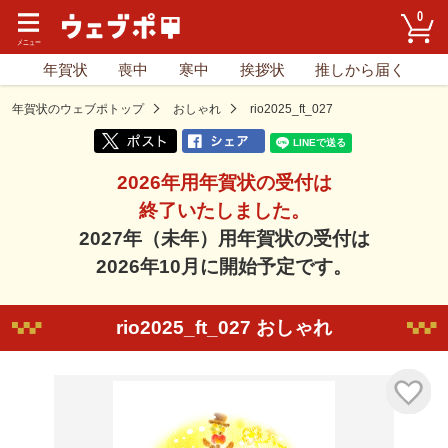
0
年賀状
喪中
寒中
挨拶状
推しから届く
年賀状のウェブポトップ
おしゃれ
rio2025_ft_027
2026年用年賀状の受付は
終了いたしました。
2027年（未年）用年賀状の受付は
2026年10月に開始予定です。
rio2025_ft_027 おしゃれ
気に入り