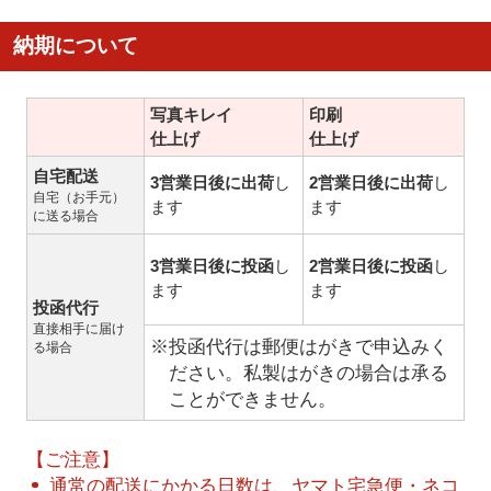
納期について
写真キレイ
印刷
仕上げ
仕上げ
自宅配送
3営業日後に出荷
し
2営業日後に出荷
し
自宅（お手元）
ます
ます
に送る場合
3営業日後に投函
し
2営業日後に投函
し
ます
ます
投函代行
直接相手に届け
※投函代行は郵便はがきで申込みく
る場合
ださい。私製はがきの場合は承る
ことができません。
【ご注意】
通常の配送にかかる日数は、ヤマト宅急便・ネコ