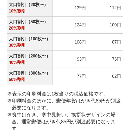
大口割引（20枚〜）
139円
112円
10%割引
大口割引（50枚〜）
124円
100円
20%割引
大口割引（100枚〜）
108円
87円
30%割引
大口割引（200枚〜）
93円
75円
40%割引
大口割引（300枚〜）
77円
62円
50%割引
※表示の印刷料金は1枚当りの税込価格です。
※印刷料金のほかに、郵便年賀はがき代85円が別途
必要になります。
※喪中はがき、寒中見舞い、挨拶状デザインの場
合、通常郵便はがき代85円が別途必要になりま
す。