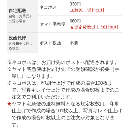
330円
ネコポス
10枚以上送料無料
自宅配送
自宅（お手元）
660円
に送る場合
ヤマト宅急便
★規定枚数以上 送料無料
投函代行
ポスト投函
不要
直接相手に届け
る場合
※ネコポスは、お届け先のポストへ配達されます。
※ヤマト宅急便はお届け先での受領確認が必要（手
渡し）になります。
※ネコポスは、印刷仕上げで作成の場合100枚ま
で、写真キレイ仕上げで作成の場合80枚までのご
注文でご利用いただけます。
★
ヤマト宅急便の送料無料となる規定枚数は、印刷
仕上げで作成の場合101枚以上、写真キレイ仕上げ
で作成の場合81枚以上のご注文が対象となりま
す。