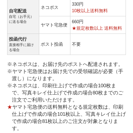
330円
ネコポス
10枚以上送料無料
自宅配送
自宅（お手元）
660円
に送る場合
ヤマト宅急便
★規定枚数以上 送料無料
投函代行
ポスト投函
不要
直接相手に届け
る場合
※ネコポスは、お届け先のポストへ配達されます。
※ヤマト宅急便はお届け先での受領確認が必要（手
渡し）になります。
※ネコポスは、印刷仕上げで作成の場合100枚ま
で、写真キレイ仕上げで作成の場合80枚までのご
注文でご利用いただけます。
★
ヤマト宅急便の送料無料となる規定枚数は、印刷
仕上げで作成の場合101枚以上、写真キレイ仕上げ
で作成の場合81枚以上のご注文が対象となりま
す。