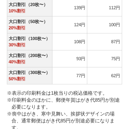
大口割引（20枚〜）
139円
112円
10%割引
大口割引（50枚〜）
124円
100円
20%割引
大口割引（100枚〜）
108円
87円
30%割引
大口割引（200枚〜）
93円
75円
40%割引
大口割引（300枚〜）
77円
62円
50%割引
※表示の印刷料金は1枚当りの税込価格です。
※印刷料金のほかに、郵便年賀はがき代85円が別途
必要になります。
※喪中はがき、寒中見舞い、挨拶状デザインの場
合、通常郵便はがき代85円が別途必要になりま
す。