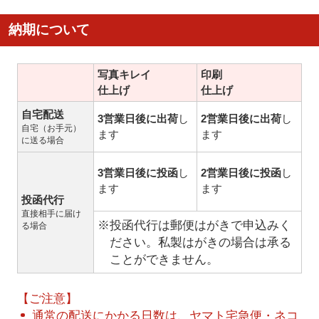
納期について
写真キレイ
印刷
仕上げ
仕上げ
自宅配送
3営業日後に出荷
し
2営業日後に出荷
し
自宅（お手元）
ます
ます
に送る場合
3営業日後に投函
し
2営業日後に投函
し
ます
ます
投函代行
直接相手に届け
※投函代行は郵便はがきで申込みく
る場合
ださい。私製はがきの場合は承る
ことができません。
【ご注意】
通常の配送にかかる日数は、ヤマト宅急便・ネコ