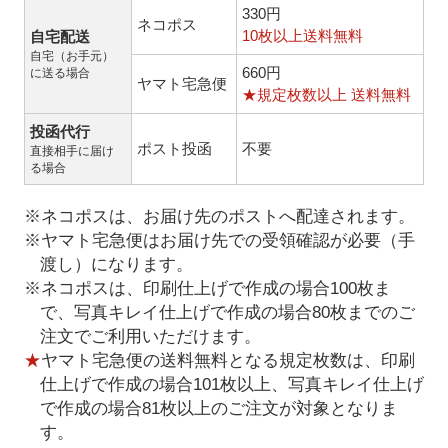
330円
ネコポス
10枚以上送料無料
自宅配送
自宅（お手元）
660円
に送る場合
ヤマト宅急便
★規定枚数以上 送料無料
投函代行
ポスト投函
不要
直接相手に届け
る場合
※ネコポスは、お届け先のポストへ配達されます。
※ヤマト宅急便はお届け先での受領確認が必要（手
渡し）になります。
※ネコポスは、印刷仕上げで作成の場合100枚ま
で、写真キレイ仕上げで作成の場合80枚までのご
注文でご利用いただけます。
★
ヤマト宅急便の送料無料となる規定枚数は、印刷
仕上げで作成の場合101枚以上、写真キレイ仕上げ
で作成の場合81枚以上のご注文が対象となりま
す。