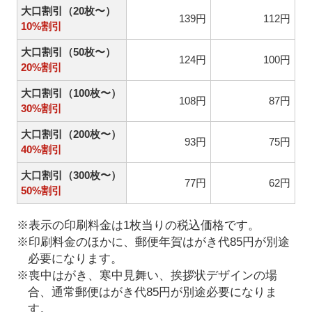
大口割引（20枚〜）
139円
112円
10%割引
大口割引（50枚〜）
124円
100円
20%割引
大口割引（100枚〜）
108円
87円
30%割引
大口割引（200枚〜）
93円
75円
40%割引
大口割引（300枚〜）
77円
62円
50%割引
※表示の印刷料金は1枚当りの税込価格です。
※印刷料金のほかに、郵便年賀はがき代85円が別途
必要になります。
※喪中はがき、寒中見舞い、挨拶状デザインの場
合、通常郵便はがき代85円が別途必要になりま
す。