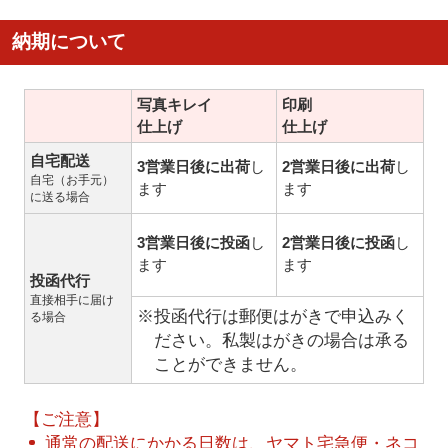
納期について
写真キレイ
印刷
仕上げ
仕上げ
自宅配送
3営業日後に出荷
し
2営業日後に出荷
し
自宅（お手元）
ます
ます
に送る場合
3営業日後に投函
し
2営業日後に投函
し
ます
ます
投函代行
直接相手に届け
※投函代行は郵便はがきで申込みく
る場合
ださい。私製はがきの場合は承る
ことができません。
【ご注意】
通常の配送にかかる日数は、ヤマト宅急便・ネコ