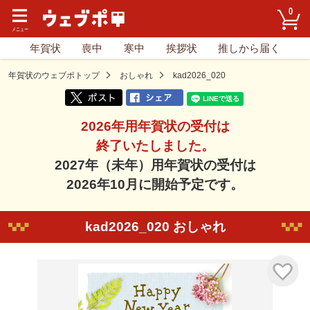
0
年賀状
喪中
寒中
挨拶状
推しから届く
年賀状のウェブポトップ
おしゃれ
kad2026_020
2026年用年賀状の受付は
終了いたしました。
2027年（未年）用年賀状の受付は
2026年10月に開始予定です。
kad2026_020 おしゃれ
気に入り