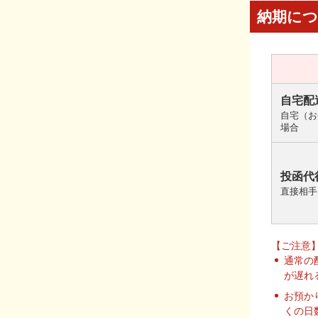
納期に
自宅配
自宅（お
場合
投函代
直接相手
【ご注意
通常の
が遅れ
お預か
くの日