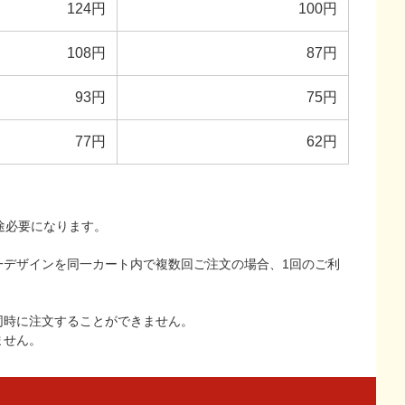
124円
100円
108円
87円
93円
75円
77円
62円
途必要になります。
一デザインを同一カート内で複数回ご注文の場合、1回のご利
同時に注文することができません。
ません。