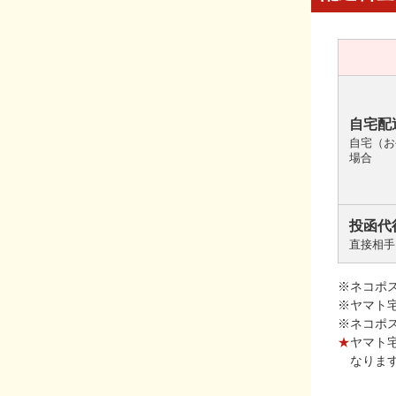
自宅配
自宅（お
場合
投函代
直接相手
※ネコポ
※ヤマト
※ネコポ
★
ヤマト
なりま