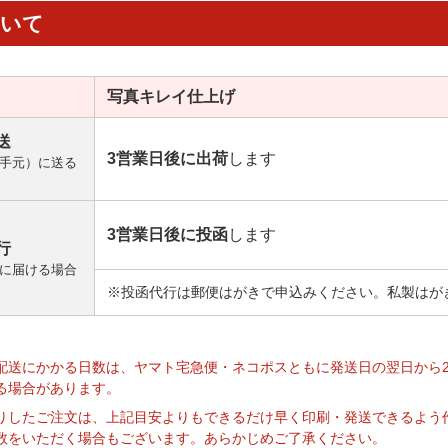
ついて
写真キレイ
仕上げ
送
3営業日後に出荷
します
手元）に送る
3営業日後に投函
します
行
に届ける場合
※投函代行は郵便はがきで申込みください。私製はが
】
配送にかかる日数は、ヤマト宅急便・ネコポスともに発送日の翌日から
る場合があります。
りしたご注文は、上記目安よりもできるだけ早く印刷・発送できるよう
数をいただく場合もございます。あらかじめご了承ください。