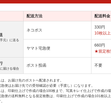
配送方法
配送料金
330円
ネコポス
10枚以
送
手元）に送る
660円
ヤマト宅急便
★規定枚
行
ポスト投函
不要
に届ける場合
スは、お届け先のポストへ配達されます。
宅急便はお届け先での受領確認が必要（手渡し）になります。
スは、印刷仕上げで作成の場合100枚まで、写真キレイ仕上げで作成の場
宅急便の送料無料となる規定枚数は、印刷仕上げで作成の場合101枚以
す。