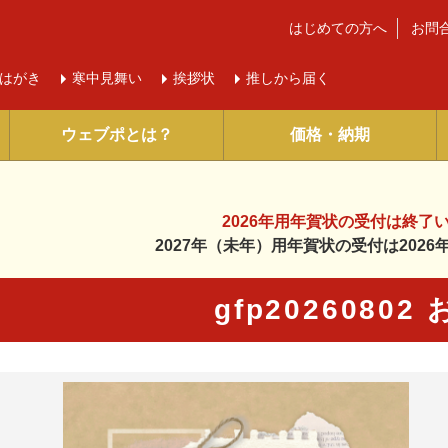
はじめての方へ
お問
はがき
寒中
見舞い
挨拶状
推しから届く
ウェブポとは？
価格・納期
2026年用年賀状の受付は
終了
2027年（未年）用年賀状の受付は
202
gfp20260802
に入り