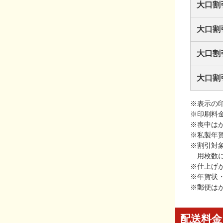
大口割
大口割
大口割
大口割
※表示の
※印刷料
※喪中は
※私製年
※割引対
用枚数
※仕上げ
※年賀状
※郵便は
配送料金