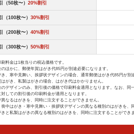
引（50枚〜）
20%割引
引（100枚〜）
30%割引
引（200枚〜）
40%割引
引（300枚〜）
50%割引
印刷料金は1枚当りの税込価格です。
金のほかに、郵便年賀はがき代85円が別途必要になります。
がき、寒中見舞い、挨拶状デザインの場合、通常郵便はがき代85円が別
賀はがき、私製はがきの場合、はがき代はかかりません。
象のデザインのみ、割引後の価格で印刷料金適用となります。なお、同
に対しての割引後の印刷料金が適用となります。
が異なるはがきを、同時に注文することができません。
・喪中はがき・寒中見舞い・挨拶状デザインの異なる種別のはがきを、
がきと私製はがきの異なる種別のはがきを、同時に注文することができ