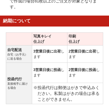
で作成の場合81枚以上のご注文が対象となりま
す。
納期について
写真キレイ
印刷
仕上げ
仕上げ
自宅配送
3営業日後に出荷
し
2営業日後に出荷
し
自宅（お手元）
ます
ます
に送る場合
3営業日後に投函
し
2営業日後に投函
し
ます
ます
投函代行
直接相手に届け
※投函代行は郵便はがきで申込みく
る場合
ださい。私製はがきの場合は承る
ことができません。