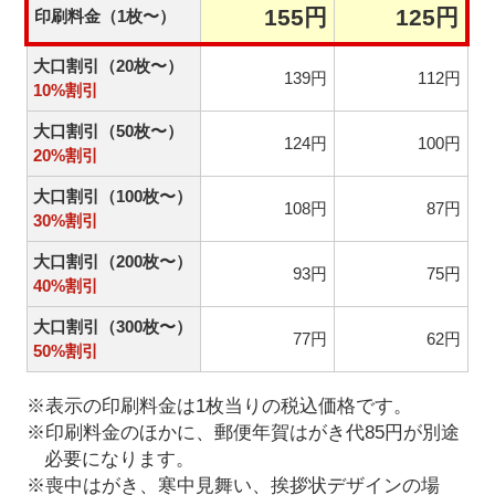
155円
125円
印刷料金（1枚〜）
大口割引（20枚〜）
139円
112円
10%割引
大口割引（50枚〜）
124円
100円
20%割引
大口割引（100枚〜）
108円
87円
30%割引
大口割引（200枚〜）
93円
75円
40%割引
大口割引（300枚〜）
77円
62円
50%割引
※表示の印刷料金は1枚当りの税込価格です。
※印刷料金のほかに、郵便年賀はがき代85円が別途
必要になります。
※喪中はがき、寒中見舞い、挨拶状デザインの場