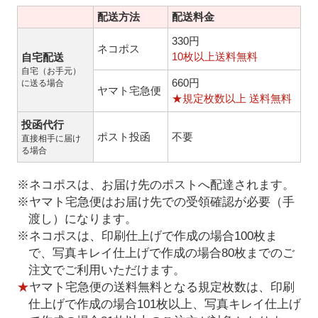
配送方法
配送料金
330円
ネコポス
10枚以上送料無料
自宅配送
自宅（お手元）
660円
に送る場合
ヤマト宅急便
★規定枚数以上 送料無料
投函代行
ポスト投函
不要
直接相手に届け
る場合
※ネコポスは、お届け先のポストへ配達されます。
※ヤマト宅急便はお届け先での受領確認が必要（手
渡し）になります。
※ネコポスは、印刷仕上げで作成の場合100枚ま
で、写真キレイ仕上げで作成の場合80枚までのご
注文でご利用いただけます。
★
ヤマト宅急便の送料無料となる規定枚数は、印刷
仕上げで作成の場合101枚以上、写真キレイ仕上げ