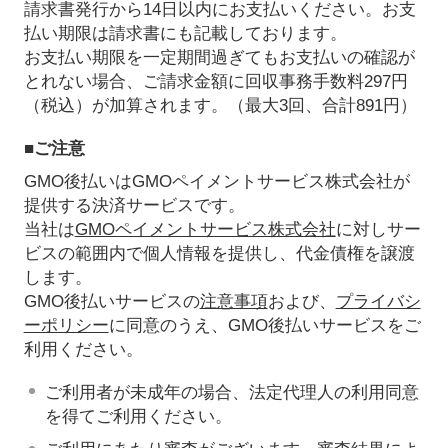
請求書発行から14日以内にお支払いください。お支
払い期限は請求書にも記載しております。
お支払い期限を一定期間過ぎてもお支払いの確認が
とれない場合、ご請求金額に回収事務手数料297円
（税込）が加算されます。（最大3回、合計891円）
■ご注意
GMO後払いはGMOペイメントサービス株式会社が
提供する決済サービスです。
当社は
GMOペイメントサービス株式会社
に対しサー
ビスの範囲内で個人情報を提供し、代金債権を譲渡
します。
GMO後払いサービスの
注意事項
および、
プライバシ
ーポリシー
に同意のうえ、GMO後払いサービスをご
利用ください。
ご利用者が未成年の場合、法定代理人の利用同意
を得てご利用ください。