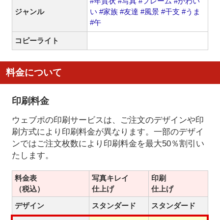
#年賀状
#写真
#フレーム
#かわい
ジャンル
い
#家族
#友達
#風景
#干支
#うま
#午
コピーライト
料金について
印刷料金
ウェブポの印刷サービスは、ご注文のデザインや印
刷方式により印刷料金が異なります。一部のデザイ
ンではご注文枚数により印刷料金を最大50％割引い
たします。
料金表
写真キレイ
印刷
（税込）
仕上げ
仕上げ
デザイン
スタンダード
スタンダード