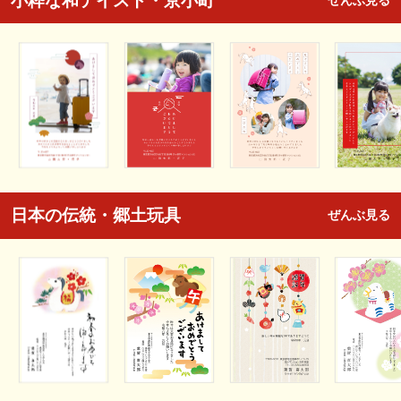
小粋な和テイスト・京小町
ぜんぶ見る
日本の伝統・郷土玩具
ぜんぶ見る