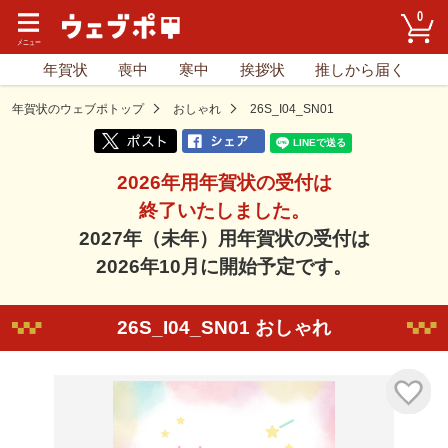
0
年賀状
喪中
寒中
挨拶状
推しから届く
年賀状のウェブポトップ
おしゃれ
26S_I04_SN01
2026年用年賀状の受付は
終了いたしました。
2027年（未年）用年賀状の受付は
2026年10月に開始予定です。
26S_I04_SN01 おしゃれ
気に入り