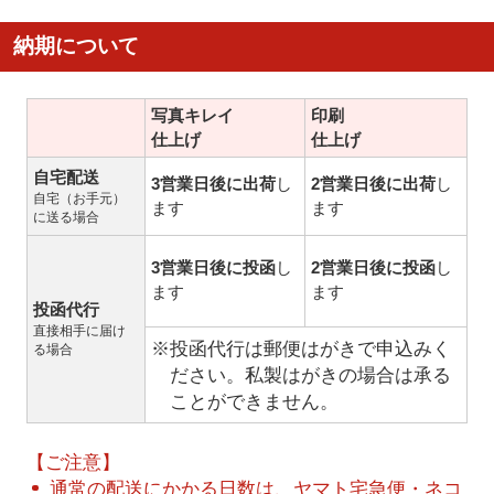
納期について
写真キレイ
印刷
仕上げ
仕上げ
自宅配送
3営業日後に出荷
し
2営業日後に出荷
し
自宅（お手元）
ます
ます
に送る場合
3営業日後に投函
し
2営業日後に投函
し
ます
ます
投函代行
直接相手に届け
※投函代行は郵便はがきで申込みく
る場合
ださい。私製はがきの場合は承る
ことができません。
【ご注意】
通常の配送にかかる日数は、ヤマト宅急便・ネコ