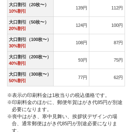
大口割引（20枚〜）
139円
112円
10%割引
大口割引（50枚〜）
124円
100円
20%割引
大口割引（100枚〜）
108円
87円
30%割引
大口割引（200枚〜）
93円
75円
40%割引
大口割引（300枚〜）
77円
62円
50%割引
※表示の印刷料金は1枚当りの税込価格です。
※印刷料金のほかに、郵便年賀はがき代85円が別途
必要になります。
※喪中はがき、寒中見舞い、挨拶状デザインの場
合、通常郵便はがき代85円が別途必要になりま
す。