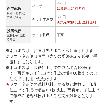
330円
ネコポス
10枚以上送料無料
自宅配送
自宅（お手元）
660円
に送る場合
ヤマト宅急便
★規定枚数以上 送料無料
投函代行
ポスト投函
不要
直接相手に届け
る場合
※ネコポスは、お届け先のポストへ配達されます。
※ヤマト宅急便はお届け先での受領確認が必要（手
渡し）になります。
※ネコポスは、印刷仕上げで作成の場合100枚ま
で、写真キレイ仕上げで作成の場合80枚までのご
注文でご利用いただけます。
★
ヤマト宅急便の送料無料となる規定枚数は、印刷
仕上げで作成の場合101枚以上、写真キレイ仕上げ
で作成の場合81枚以上のご注文が対象となりま
す。