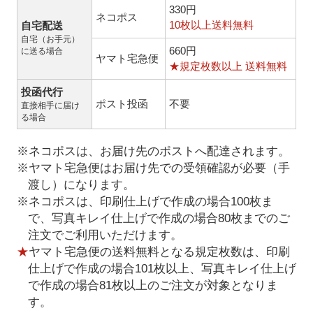
330円
ネコポス
10枚以上送料無料
自宅配送
自宅（お手元）
660円
に送る場合
ヤマト宅急便
★規定枚数以上 送料無料
投函代行
ポスト投函
不要
直接相手に届け
る場合
※ネコポスは、お届け先のポストへ配達されます。
※ヤマト宅急便はお届け先での受領確認が必要（手
渡し）になります。
※ネコポスは、印刷仕上げで作成の場合100枚ま
で、写真キレイ仕上げで作成の場合80枚までのご
注文でご利用いただけます。
★
ヤマト宅急便の送料無料となる規定枚数は、印刷
仕上げで作成の場合101枚以上、写真キレイ仕上げ
で作成の場合81枚以上のご注文が対象となりま
す。