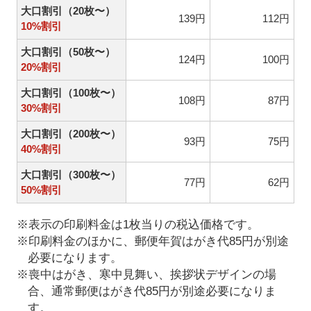
大口割引（20枚〜）
139円
112円
10%割引
大口割引（50枚〜）
124円
100円
20%割引
大口割引（100枚〜）
108円
87円
30%割引
大口割引（200枚〜）
93円
75円
40%割引
大口割引（300枚〜）
77円
62円
50%割引
※表示の印刷料金は1枚当りの税込価格です。
※印刷料金のほかに、郵便年賀はがき代85円が別途
必要になります。
※喪中はがき、寒中見舞い、挨拶状デザインの場
合、通常郵便はがき代85円が別途必要になりま
す。