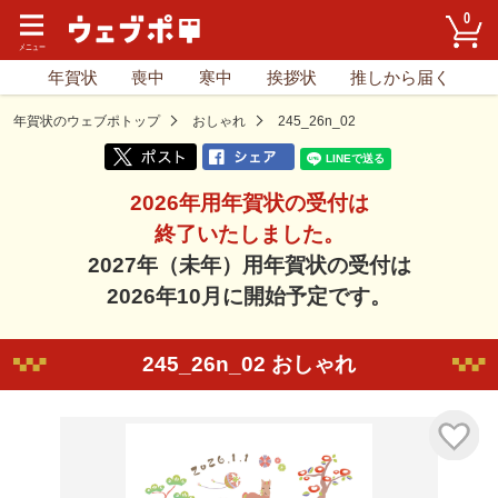
0
年賀状
喪中
寒中
挨拶状
推しから届く
年賀状のウェブポトップ
おしゃれ
245_26n_02
2026年用年賀状の受付は
終了いたしました。
2027年（未年）用年賀状の受付は
2026年10月に開始予定です。
245_26n_02 おしゃれ
気に入り