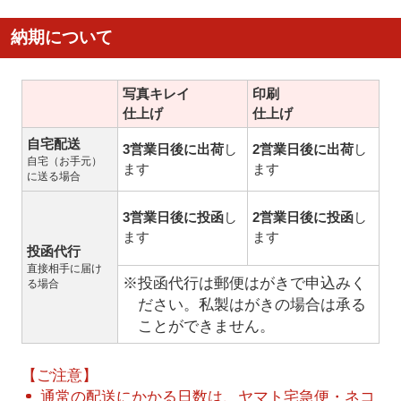
納期について
写真キレイ
印刷
仕上げ
仕上げ
自宅配送
3営業日後に出荷
し
2営業日後に出荷
し
自宅（お手元）
ます
ます
に送る場合
3営業日後に投函
し
2営業日後に投函
し
ます
ます
投函代行
直接相手に届け
※投函代行は郵便はがきで申込みく
る場合
ださい。私製はがきの場合は承る
ことができません。
【ご注意】
通常の配送にかかる日数は、ヤマト宅急便・ネコ