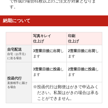
で作成の場合81枚以上のご注文が対象となりま
す。
納期について
写真キレイ
印刷
仕上げ
仕上げ
自宅配送
3営業日後に出荷
し
2営業日後に出荷
し
自宅（お手元）
ます
ます
に送る場合
3営業日後に投函
し
2営業日後に投函
し
ます
ます
投函代行
直接相手に届け
※投函代行は郵便はがきで申込みく
る場合
ださい。私製はがきの場合は承る
ことができません。