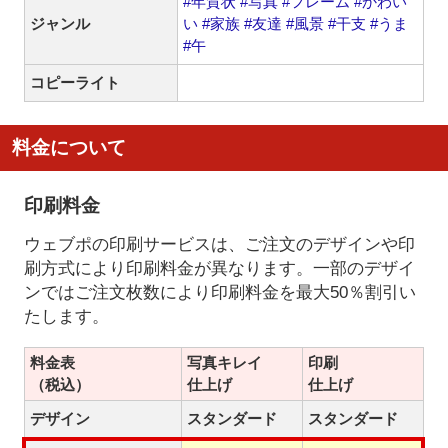
#年賀状
#写真
#フレーム
#かわい
ジャンル
い
#家族
#友達
#風景
#干支
#うま
#午
コピーライト
料金について
印刷料金
ウェブポの印刷サービスは、ご注文のデザインや印
刷方式により印刷料金が異なります。一部のデザイ
ンではご注文枚数により印刷料金を最大50％割引い
たします。
料金表
写真キレイ
印刷
（税込）
仕上げ
仕上げ
デザイン
スタンダード
スタンダード