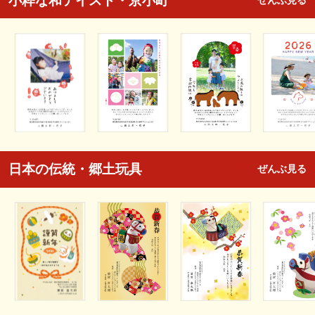
小粋な和テイスト・京小町
ぜんぶ見る
日本の伝統・郷土玩具
ぜんぶ見る