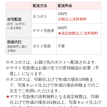
配送方法
配送料金
330円
ネコポス
10枚以上送料無料
自宅配送
自宅（お手元）
660円
に送る場合
ヤマト宅急便
★規定枚数以上 送料無料
投函代行
ポスト投函
不要
直接相手に届け
る場合
※ネコポスは、お届け先のポストへ配達されます。
※ヤマト宅急便はお届け先での受領確認が必要（手
渡し）になります。
※ネコポスは、印刷仕上げで作成の場合100枚ま
で、写真キレイ仕上げで作成の場合80枚までのご
注文でご利用いただけます。
★
ヤマト宅急便の送料無料となる規定枚数は、印刷
仕上げで作成の場合101枚以上、写真キレイ仕上げ