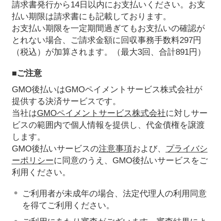
請求書発行から14日以内にお支払いください。お支
払い期限は請求書にも記載しております。
お支払い期限を一定期間過ぎてもお支払いの確認が
とれない場合、ご請求金額に回収事務手数料297円
（税込）が加算されます。（最大3回、合計891円）
■ご注意
GMO後払いはGMOペイメントサービス株式会社が
提供する決済サービスです。
当社は
GMOペイメントサービス株式会社
に対しサー
ビスの範囲内で個人情報を提供し、代金債権を譲渡
します。
GMO後払いサービスの
注意事項
および、
プライバシ
ーポリシー
に同意のうえ、GMO後払いサービスをご
利用ください。
ご利用者が未成年の場合、法定代理人の利用同意
を得てご利用ください。