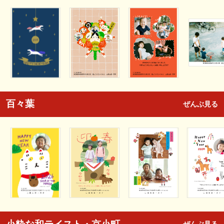
百々葉
ぜんぶ見る