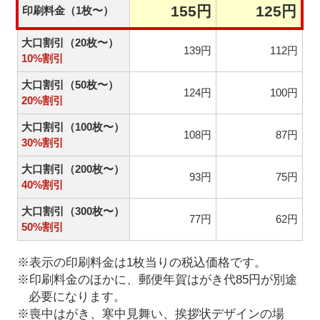
155円
125円
印刷料金（1枚〜）
大口割引（20枚〜）
139円
112円
10%割引
大口割引（50枚〜）
124円
100円
20%割引
大口割引（100枚〜）
108円
87円
30%割引
大口割引（200枚〜）
93円
75円
40%割引
大口割引（300枚〜）
77円
62円
50%割引
※表示の印刷料金は1枚当りの税込価格です。
※印刷料金のほかに、郵便年賀はがき代85円が別途
必要になります。
※喪中はがき、寒中見舞い、挨拶状デザインの場