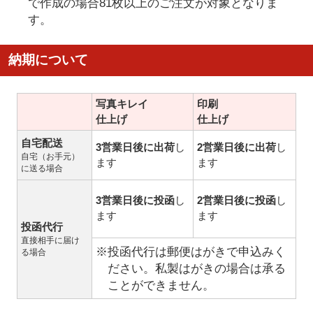
で作成の場合81枚以上のご注文が対象となりま
す。
納期について
写真キレイ
印刷
仕上げ
仕上げ
自宅配送
3営業日後に出荷
し
2営業日後に出荷
し
自宅（お手元）
ます
ます
に送る場合
3営業日後に投函
し
2営業日後に投函
し
ます
ます
投函代行
直接相手に届け
※投函代行は郵便はがきで申込みく
る場合
ださい。私製はがきの場合は承る
ことができません。