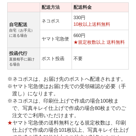
配送方法
配送料金
330円
ネコポス
10枚以上送料無料
自宅配送
自宅（お手元）
660円
に送る場合
ヤマト宅急便
★規定枚数以上 送料無料
投函代行
ポスト投函
不要
直接相手に届け
る場合
※ネコポスは、お届け先のポストへ配達されます。
※ヤマト宅急便はお届け先での受領確認が必要（手
渡し）になります。
※ネコポスは、印刷仕上げで作成の場合100枚ま
で、写真キレイ仕上げで作成の場合80枚までのご
注文でご利用いただけます。
★
ヤマト宅急便の送料無料となる規定枚数は、印刷
仕上げで作成の場合101枚以上、写真キレイ仕上げ