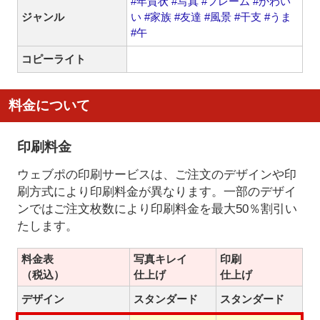
#年賀状
#写真
#フレーム
#かわい
ジャンル
い
#家族
#友達
#風景
#干支
#うま
#午
コピーライト
料金について
印刷料金
ウェブポの印刷サービスは、ご注文のデザインや印
刷方式により印刷料金が異なります。一部のデザイ
ンではご注文枚数により印刷料金を最大50％割引い
たします。
料金表
写真キレイ
印刷
（税込）
仕上げ
仕上げ
デザイン
スタンダード
スタンダード