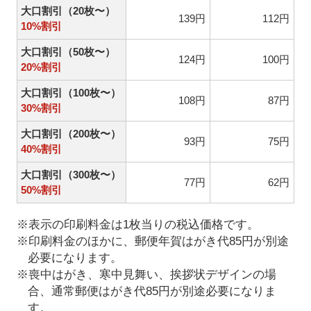
大口割引（20枚〜）
139円
112円
10%割引
大口割引（50枚〜）
124円
100円
20%割引
大口割引（100枚〜）
108円
87円
30%割引
大口割引（200枚〜）
93円
75円
40%割引
大口割引（300枚〜）
77円
62円
50%割引
※表示の印刷料金は1枚当りの税込価格です。
※印刷料金のほかに、郵便年賀はがき代85円が別途
必要になります。
※喪中はがき、寒中見舞い、挨拶状デザインの場
合、通常郵便はがき代85円が別途必要になりま
す。