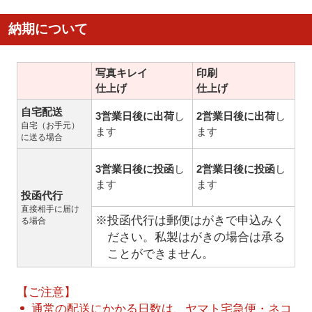
納期について
写真キレイ
印刷
仕上げ
仕上げ
自宅配送
3営業日後に出荷
し
2営業日後に出荷
し
自宅（お手元）
ます
ます
に送る場合
3営業日後に投函
し
2営業日後に投函
し
ます
ます
投函代行
直接相手に届け
※投函代行は郵便はがきで申込みく
る場合
ださい。私製はがきの場合は承る
ことができません。
【ご注意】
通常の配送にかかる日数は、ヤマト宅急便・ネコ