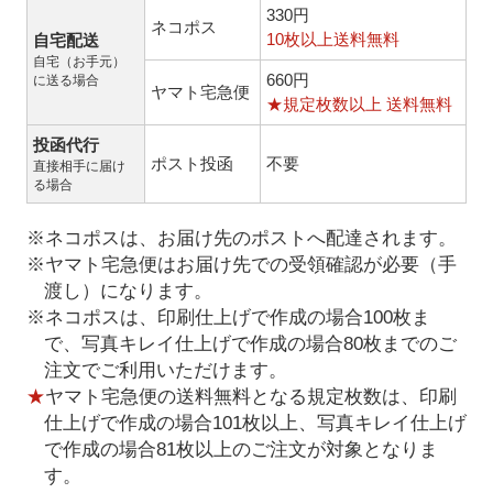
330円
ネコポス
10枚以上送料無料
自宅配送
自宅（お手元）
660円
に送る場合
ヤマト宅急便
★規定枚数以上 送料無料
投函代行
ポスト投函
不要
直接相手に届け
る場合
※ネコポスは、お届け先のポストへ配達されます。
※ヤマト宅急便はお届け先での受領確認が必要（手
渡し）になります。
※ネコポスは、印刷仕上げで作成の場合100枚ま
で、写真キレイ仕上げで作成の場合80枚までのご
注文でご利用いただけます。
★
ヤマト宅急便の送料無料となる規定枚数は、印刷
仕上げで作成の場合101枚以上、写真キレイ仕上げ
で作成の場合81枚以上のご注文が対象となりま
す。