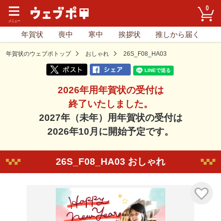
0
年賀状
喪中
寒中
挨拶状
推しから届く
年賀状のウェブポトップ
おしゃれ
26S_F08_HA03
2026年用年賀状の受付は
終了いたしました。
2027年（未年）用年賀状の受付は
2026年10月に開始予定です。
26S_F08_HA03 おしゃれ
気に入り