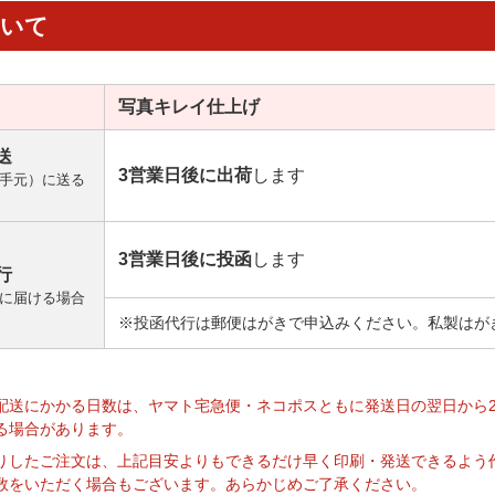
ついて
写真キレイ
仕上げ
送
3営業日後に出荷
します
手元）に送る
3営業日後に投函
します
行
に届ける場合
※投函代行は郵便はがきで申込みください。私製はが
】
配送にかかる日数は、ヤマト宅急便・ネコポスともに発送日の翌日から
る場合があります。
りしたご注文は、上記目安よりもできるだけ早く印刷・発送できるよう
数をいただく場合もございます。あらかじめご了承ください。