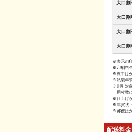
大口割
大口割
大口割
大口割
※表示の
※印刷料
※喪中は
※私製年
※割引対
用枚数
※仕上げ
※年賀状
※郵便は
配送料金