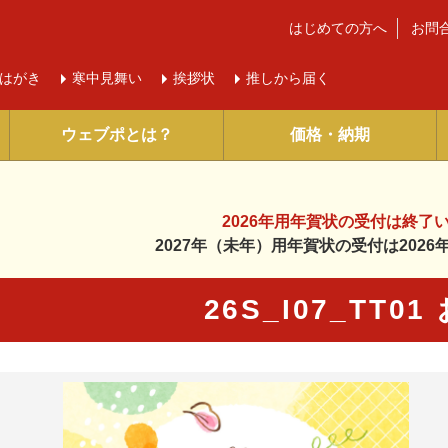
はじめての方へ
お問
はがき
寒中
見舞い
挨拶状
推しから届く
ウェブポとは？
価格・納期
2026年用年賀状の受付は
終了
2027年（未年）用年賀状の受付は
202
26S_I07_TT0
に入り