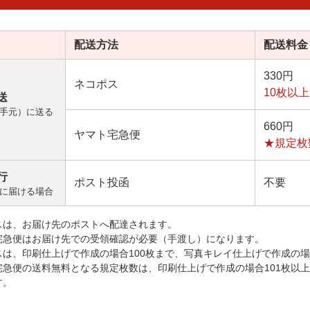
配送方法
配送料金
330円
ネコポス
10枚以
送
手元）に送る
660円
ヤマト宅急便
★規定枚
行
ポスト投函
不要
に届ける場合
スは、お届け先のポストへ配達されます。
宅急便はお届け先での受領確認が必要（手渡し）になります。
スは、印刷仕上げで作成の場合100枚まで、写真キレイ仕上げで作成の場
宅急便の送料無料となる規定枚数は、印刷仕上げで作成の場合101枚以
す。