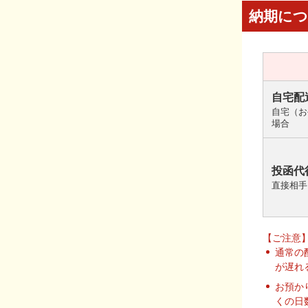
納期に
自宅配
自宅（お
場合
投函代
直接相手
【ご注意
通常の
が遅れ
お預か
くの日