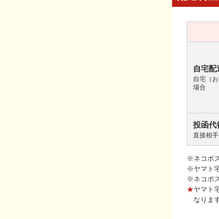
自宅配
自宅（お
場合
投函代
直接相手
※ネコポ
※ヤマト
※ネコポ
★
ヤマト
なりま