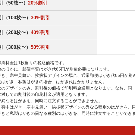
引（50枚〜）
20%割引
引（100枚〜）
30%割引
引（200枚〜）
40%割引
引（300枚〜）
50%割引
印刷料金は1枚当りの税込価格です。
金のほかに、郵便年賀はがき代85円が別途必要になります。
がき、寒中見舞い、挨拶状デザインの場合、通常郵便はがき代85円が別
賀はがき、私製はがきの場合、はがき代はかかりません。
象のデザインのみ、割引後の価格で印刷料金適用となります。なお、同
に対しての割引後の印刷料金が適用となります。
が異なるはがきを、同時に注文することができません。
・喪中はがき・寒中見舞い・挨拶状デザインの異なる種別のはがきを、
がきと私製はがきの異なる種別のはがきを、同時に注文することができ