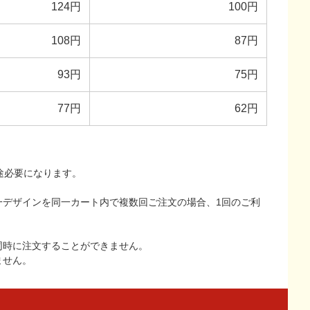
124円
100円
108円
87円
93円
75円
77円
62円
途必要になります。
一デザインを同一カート内で複数回ご注文の場合、1回のご利
同時に注文することができません。
ません。