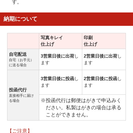
す。
納期について
写真キレイ
印刷
仕上げ
仕上げ
自宅配送
3営業日後に出荷
し
2営業日後に出荷
し
自宅（お手元）
ます
ます
に送る場合
3営業日後に投函
し
2営業日後に投函
し
ます
ます
投函代行
直接相手に届け
※投函代行は郵便はがきで申込みく
る場合
ださい。私製はがきの場合は承る
ことができません。
【ご注意】