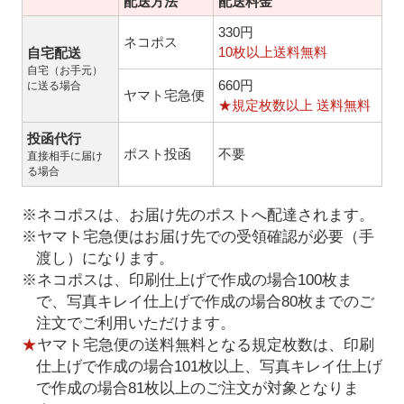
配送方法
配送料金
330円
ネコポス
10枚以上送料無料
自宅配送
自宅（お手元）
660円
に送る場合
ヤマト宅急便
★規定枚数以上 送料無料
投函代行
ポスト投函
不要
直接相手に届け
る場合
※ネコポスは、お届け先のポストへ配達されます。
※ヤマト宅急便はお届け先での受領確認が必要（手
渡し）になります。
※ネコポスは、印刷仕上げで作成の場合100枚ま
で、写真キレイ仕上げで作成の場合80枚までのご
注文でご利用いただけます。
★
ヤマト宅急便の送料無料となる規定枚数は、印刷
仕上げで作成の場合101枚以上、写真キレイ仕上げ
で作成の場合81枚以上のご注文が対象となりま