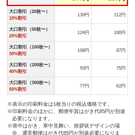
大口割引（20枚〜）
139円
112円
10%割引
大口割引（50枚〜）
124円
100円
20%割引
大口割引（100枚〜）
108円
87円
30%割引
大口割引（200枚〜）
93円
75円
40%割引
大口割引（300枚〜）
77円
62円
50%割引
※表示の印刷料金は1枚当りの税込価格です。
※印刷料金のほかに、郵便年賀はがき代85円が別途
必要になります。
※喪中はがき、寒中見舞い、挨拶状デザインの場
合、通常郵便はがき代85円が別途必要になりま