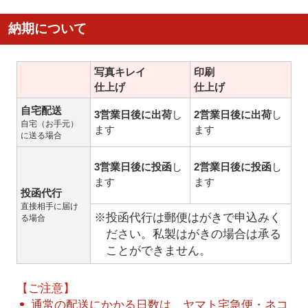
納期について
写真キレイ
印刷
仕上げ
仕上げ
自宅配送
3営業日後に出荷
し
2営業日後に出荷
し
自宅（お手元）
ます
ます
に送る場合
3営業日後に投函
し
2営業日後に投函
し
ます
ます
投函代行
直接相手に届け
※投函代行は郵便はがきで申込みく
る場合
ださい。私製はがきの場合は承る
ことができません。
【ご注意】
通常の配送にかかる日数は、ヤマト宅急便・ネコ