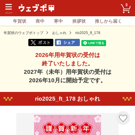
0
年賀状
喪中
寒中
挨拶状
推しから届く
年賀状のウェブポトップ
おしゃれ
rio2025_ft_178
2026年用年賀状の受付は
終了いたしました。
2027年（未年）用年賀状の受付は
2026年10月に開始予定です。
rio2025_ft_178 おしゃれ
気に入り