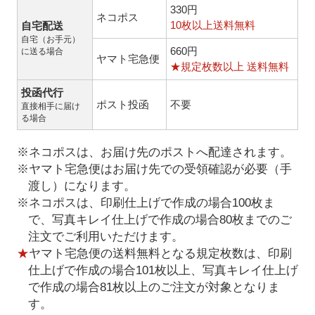
330円
ネコポス
10枚以上送料無料
自宅配送
自宅（お手元）
660円
に送る場合
ヤマト宅急便
★規定枚数以上 送料無料
投函代行
ポスト投函
不要
直接相手に届け
る場合
※ネコポスは、お届け先のポストへ配達されます。
※ヤマト宅急便はお届け先での受領確認が必要（手
渡し）になります。
※ネコポスは、印刷仕上げで作成の場合100枚ま
で、写真キレイ仕上げで作成の場合80枚までのご
注文でご利用いただけます。
★
ヤマト宅急便の送料無料となる規定枚数は、印刷
仕上げで作成の場合101枚以上、写真キレイ仕上げ
で作成の場合81枚以上のご注文が対象となりま
す。