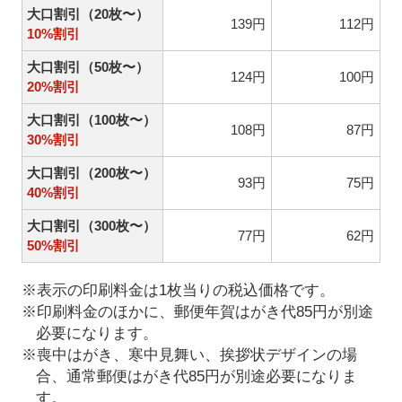
大口割引（20枚〜）
139円
112円
10%割引
大口割引（50枚〜）
124円
100円
20%割引
大口割引（100枚〜）
108円
87円
30%割引
大口割引（200枚〜）
93円
75円
40%割引
大口割引（300枚〜）
77円
62円
50%割引
※表示の印刷料金は1枚当りの税込価格です。
※印刷料金のほかに、郵便年賀はがき代85円が別途
必要になります。
※喪中はがき、寒中見舞い、挨拶状デザインの場
合、通常郵便はがき代85円が別途必要になりま
す。