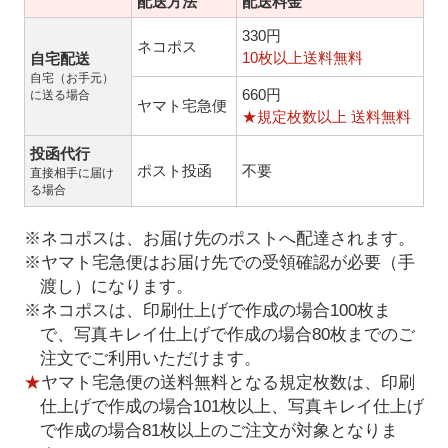
配送方法
配送料金
330円
ネコポス
10枚以上送料無料
自宅配送
自宅（お手元）
660円
に送る場合
ヤマト宅急便
★規定枚数以上 送料無料
投函代行
ポスト投函
不要
直接相手に届け
る場合
※ネコポスは、お届け先のポストへ配達されます。
※ヤマト宅急便はお届け先での受領確認が必要（手
渡し）になります。
※ネコポスは、印刷仕上げで作成の場合100枚ま
で、写真キレイ仕上げで作成の場合80枚までのご
注文でご利用いただけます。
★
ヤマト宅急便の送料無料となる規定枚数は、印刷
仕上げで作成の場合101枚以上、写真キレイ仕上げ
で作成の場合81枚以上のご注文が対象となりま