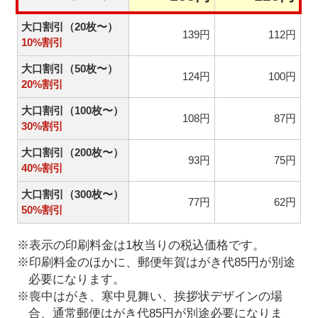
大口割引（20枚〜）
139円
112円
10%割引
大口割引（50枚〜）
124円
100円
20%割引
大口割引（100枚〜）
108円
87円
30%割引
大口割引（200枚〜）
93円
75円
40%割引
大口割引（300枚〜）
77円
62円
50%割引
※表示の印刷料金は1枚当りの税込価格です。
※印刷料金のほかに、郵便年賀はがき代85円が別途
必要になります。
※喪中はがき、寒中見舞い、挨拶状デザインの場
合、通常郵便はがき代85円が別途必要になりま