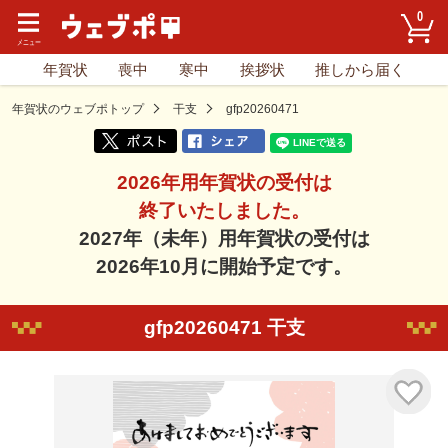
0
年賀状
喪中
寒中
挨拶状
推しから届く
年賀状のウェブポトップ
干支
gfp20260471
2026年用年賀状の受付は
終了いたしました。
2027年（未年）用年賀状の受付は
2026年10月に開始予定です。
gfp20260471 干支
気に入り