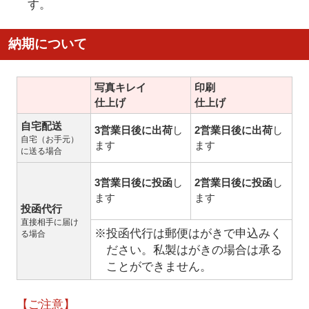
す。
納期について
写真キレイ
印刷
仕上げ
仕上げ
自宅配送
3営業日後に出荷
し
2営業日後に出荷
し
自宅（お手元）
ます
ます
に送る場合
3営業日後に投函
し
2営業日後に投函
し
ます
ます
投函代行
直接相手に届け
※投函代行は郵便はがきで申込みく
る場合
ださい。私製はがきの場合は承る
ことができません。
【ご注意】