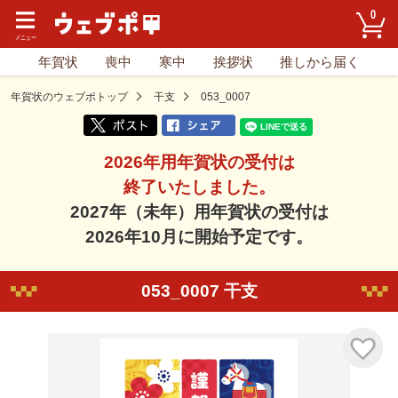
0
年賀状
喪中
寒中
挨拶状
推しから届く
年賀状のウェブポトップ
干支
053_0007
2026年用年賀状の受付は
終了いたしました。
2027年（未年）用年賀状の受付は
2026年10月に開始予定です。
053_0007 干支
気に入り