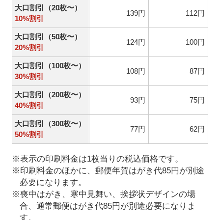
大口割引（20枚〜）
139円
112円
10%割引
大口割引（50枚〜）
124円
100円
20%割引
大口割引（100枚〜）
108円
87円
30%割引
大口割引（200枚〜）
93円
75円
40%割引
大口割引（300枚〜）
77円
62円
50%割引
※表示の印刷料金は1枚当りの税込価格です。
※印刷料金のほかに、郵便年賀はがき代85円が別途
必要になります。
※喪中はがき、寒中見舞い、挨拶状デザインの場
合、通常郵便はがき代85円が別途必要になりま
す。