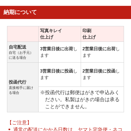
納期について
写真キレイ
印刷
仕上げ
仕上げ
自宅配送
3営業日後に出荷
し
2営業日後に出荷
し
自宅（お手元）
ます
ます
に送る場合
3営業日後に投函
し
2営業日後に投函
し
ます
ます
投函代行
直接相手に届け
※投函代行は郵便はがきで申込みく
る場合
ださい。私製はがきの場合は承る
ことができません。
【ご注意】
通常の配送にかかる日数は、ヤマト宅急便・ネコ