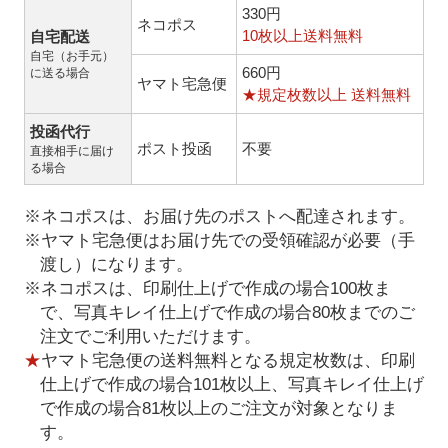
330円
ネコポス
10枚以上送料無料
自宅配送
自宅（お手元）
660円
に送る場合
ヤマト宅急便
★規定枚数以上 送料無料
投函代行
ポスト投函
不要
直接相手に届け
る場合
※ネコポスは、お届け先のポストへ配達されます。
※ヤマト宅急便はお届け先での受領確認が必要（手
渡し）になります。
※ネコポスは、印刷仕上げで作成の場合100枚ま
で、写真キレイ仕上げで作成の場合80枚までのご
注文でご利用いただけます。
★
ヤマト宅急便の送料無料となる規定枚数は、印刷
仕上げで作成の場合101枚以上、写真キレイ仕上げ
で作成の場合81枚以上のご注文が対象となりま
す。